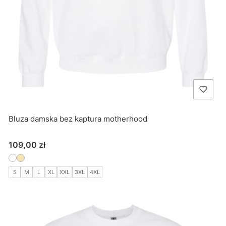
Bluza damska bez kaptura motherhood
Cena
109,00 zł
S
M
L
XL
XXL
3XL
4XL