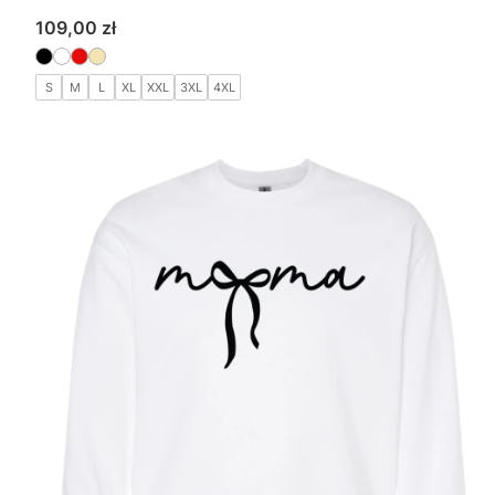
Cena
109,00 zł
S
M
L
XL
XXL
3XL
4XL