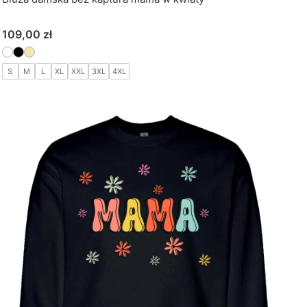
Cena
109,00 zł
S
M
L
XL
XXL
3XL
4XL