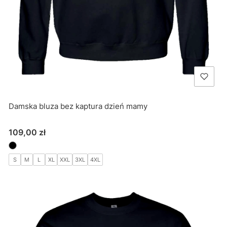
Damska bluza bez kaptura dzień mamy
Cena
109,00 zł
S
M
L
XL
XXL
3XL
4XL