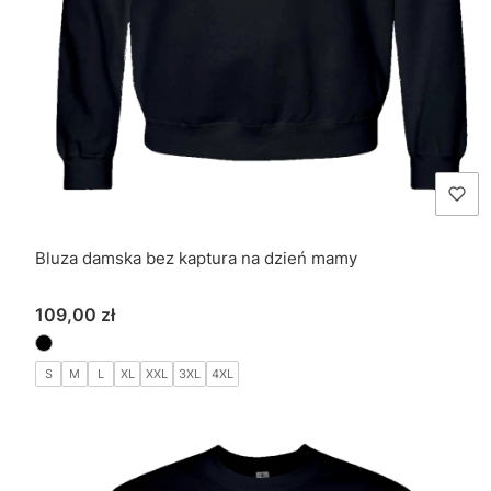
Bluza damska bez kaptura na dzień mamy
Cena
109,00 zł
S
M
L
XL
XXL
3XL
4XL