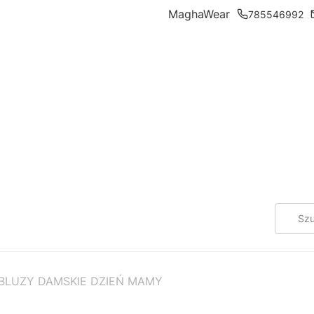
MaghaWear
785546992
BLUZY DAMSKIE DZIEŃ MAMY