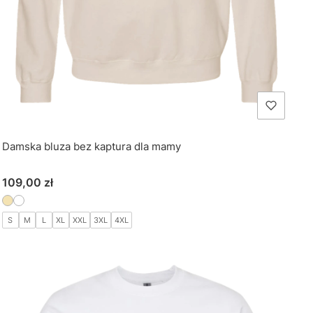
Damska bluza bez kaptura dla mamy
Cena
109,00 zł
S
M
L
XL
XXL
3XL
4XL