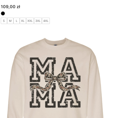
Cena
109,00 zł
S
M
L
XL
XXL
3XL
4XL