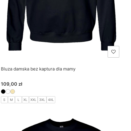
Bluza damska bez kaptura dla mamy
Cena
109,00 zł
S
M
L
XL
XXL
3XL
4XL