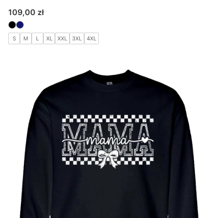
Cena
109,00 zł
S
M
L
XL
XXL
3XL
4XL