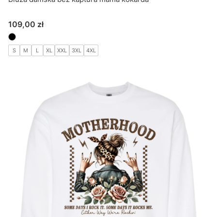
Cena
109,00 zł
S
M
L
XL
XXL
3XL
4XL