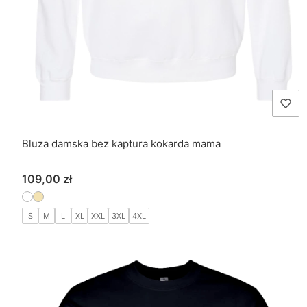
Bluza damska bez kaptura kokarda mama
Cena
109,00 zł
S
M
L
XL
XXL
3XL
4XL