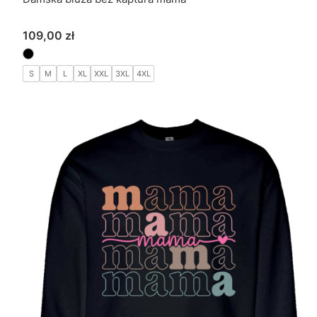
Cena
109,00 zł
S
M
L
XL
XXL
3XL
4XL