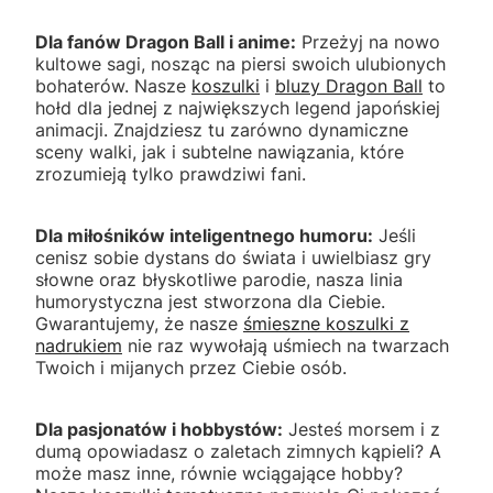
Dla fanów Dragon Ball i anime:
Przeżyj na nowo
kultowe sagi, nosząc na piersi swoich ulubionych
bohaterów. Nasze
koszulki
i
bluzy Dragon Ball
to
hołd dla jednej z największych legend japońskiej
animacji. Znajdziesz tu zarówno dynamiczne
sceny walki, jak i subtelne nawiązania, które
zrozumieją tylko prawdziwi fani.
Dla miłośników inteligentnego humoru:
Jeśli
cenisz sobie dystans do świata i uwielbiasz gry
słowne oraz błyskotliwe parodie, nasza linia
humorystyczna jest stworzona dla Ciebie.
Gwarantujemy, że nasze
śmieszne koszulki z
nadrukiem
nie raz wywołają uśmiech na twarzach
Twoich i mijanych przez Ciebie osób.
Dla pasjonatów i hobbystów:
Jesteś morsem i z
dumą opowiadasz o zaletach zimnych kąpieli? A
może masz inne, równie wciągające hobby?