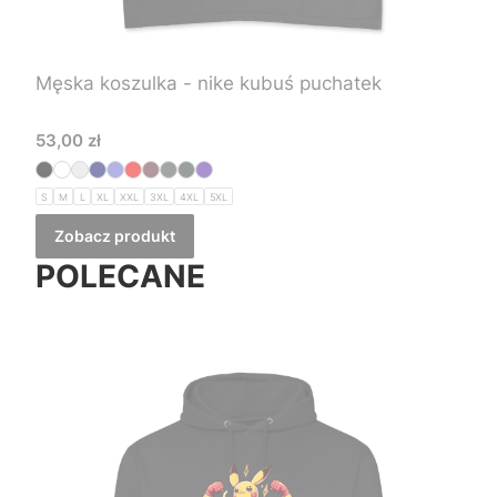
Męska koszulka - nike kubuś puchatek
Cena
53,00 zł
S
M
L
XL
XXL
3XL
4XL
5XL
Zobacz produkt
POLECANE