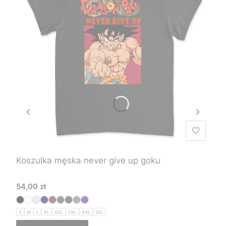
Koszulka męska never give up goku
Cena
54,00 zł
S
M
L
XL
XXL
3XL
4XL
5XL