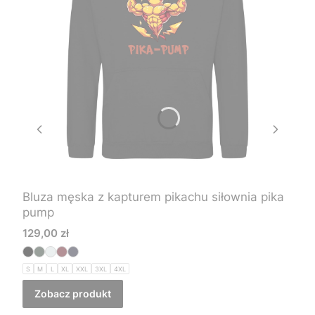
Bluza męska z kapturem pikachu siłownia pika
pump
Cena
129,00 zł
S
M
L
XL
XXL
3XL
4XL
Zobacz produkt