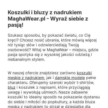
Koszulki i bluzy z nadrukiem
MaghaWear.pl - Wyraź siebie z
pasją!
Szukasz sposobu, by pokazać światu, co Cię
kręci? Chcesz nosić ubrania, które mówią więcej
niż tysiąc słów i odzwierciedlają Twoją
osobowość? Witaj w MaghaWear – miejscu, gdzie
pasja spotyka się z wysokiej jakości odzieżą i
niebanalnym stylem.
W naszej ofercie znajdziesz zarówno
koszulki
męskie z nadrukiem
, jak i
damskie modele
pełne
charakteru. Oferujemy szeroki wybór t-shirtów,
bluz
i koszulek z napisami, które przyciągają
uwagę i wywołują uśmiech. Nasze zabawne
koszulki to idealny sposób na pokazanie dystansu
do siebie i miłości do popkultury, a każda bluza
męska z nadrukiem to strzał w dziesiątkę dla