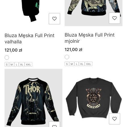
Bluza Męska Full Print
Bluza Męska Full Print
mjolnir
valhalla
Cena
121,00 zł
Cena
121,00 zł
S
M
L
XL
XXL
S
M
L
XL
XXL