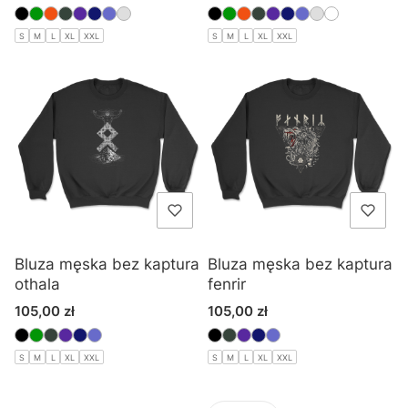
S
M
L
XL
XXL
S
M
L
XL
XXL
Bluza męska bez kaptura
Bluza męska bez kaptura
othala
fenrir
Cena
Cena
105,00 zł
105,00 zł
S
M
L
XL
XXL
S
M
L
XL
XXL