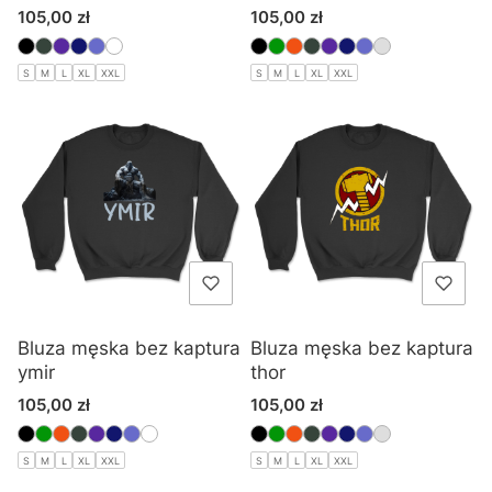
Cena
Cena
105,00 zł
105,00 zł
S
M
L
XL
XXL
S
M
L
XL
XXL
Bluza męska bez kaptura
Bluza męska bez kaptura
ymir
thor
Cena
Cena
105,00 zł
105,00 zł
S
M
L
XL
XXL
S
M
L
XL
XXL