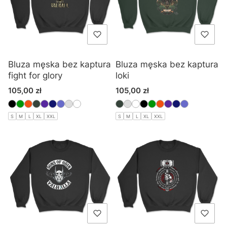
Bluza męska bez kaptura
Bluza męska bez kaptura
fight for glory
loki
Cena
Cena
105,00 zł
105,00 zł
S
M
L
XL
XXL
S
M
L
XL
XXL