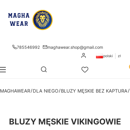
785546992
maghawear.shop@gmail.com
Zaloguj się
polski
zł
Pr
Otwórz wyszukiwarkę
Szukaj
Menu
Ulubione
K
MAGHAWEAR
DLA NIEGO
BLUZY MĘSKIE BEZ KAPTURA
BLUZY MĘSKIE VIKINGOWIE