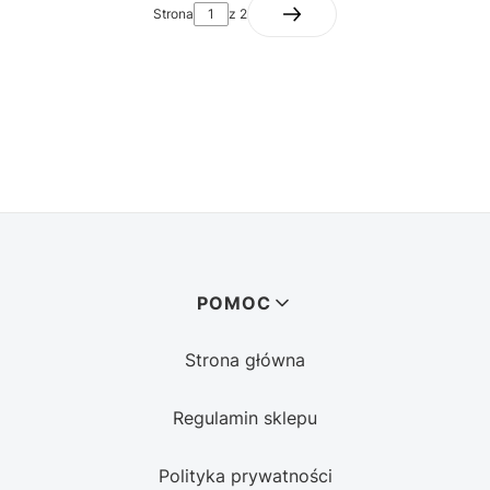
Strona
z 2
Linki w stopce
POMOC
Strona główna
Regulamin sklepu
Polityka prywatności