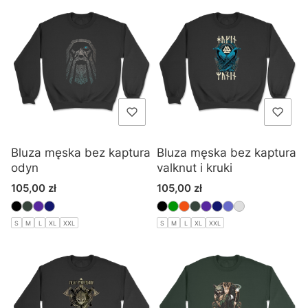
Bluza męska bez kaptura
Bluza męska bez kaptura
odyn
valknut i kruki
Cena
Cena
105,00 zł
105,00 zł
S
M
L
XL
XXL
S
M
L
XL
XXL