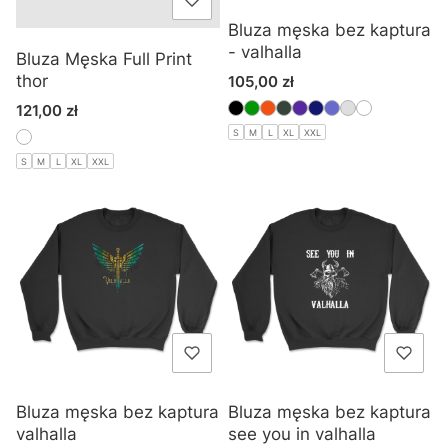
Bluza męska bez kaptura
- valhalla
Bluza Męska Full Print
Cena
thor
105,00 zł
Cena
121,00 zł
S
M
L
XL
XXL
S
M
L
XL
XXL
Bluza męska bez kaptura
Bluza męska bez kaptura
valhalla
see you in valhalla