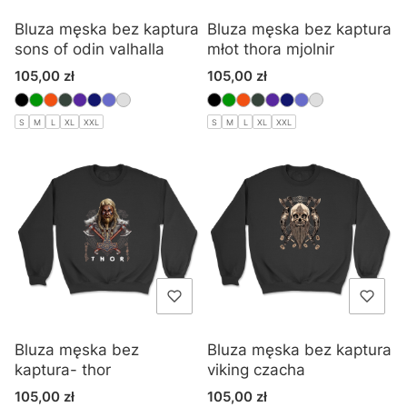
Bluza męska bez kaptura
Bluza męska bez kaptura
sons of odin valhalla
młot thora mjolnir
Cena
Cena
105,00 zł
105,00 zł
S
M
L
XL
XXL
S
M
L
XL
XXL
Bluza męska bez
Bluza męska bez kaptura
kaptura- thor
viking czacha
Cena
Cena
105,00 zł
105,00 zł