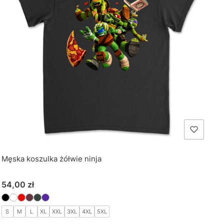
Męska koszulka żółwie ninja
Cena
54,00 zł
S
M
L
XL
XXL
3XL
4XL
5XL