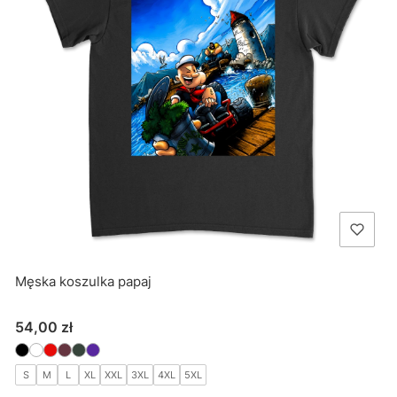
Męska koszulka papaj
Cena
54,00 zł
S
M
L
XL
XXL
3XL
4XL
5XL