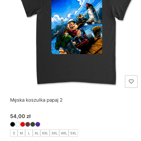
Męska koszulka papaj 2
Cena
54,00 zł
S
M
L
XL
XXL
3XL
4XL
5XL