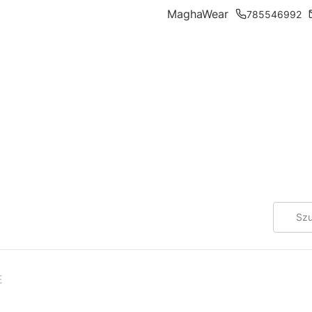
MaghaWear
785546992
E