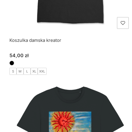
Koszulka damska kreator
Cena
54,00 zł
S
M
L
XL
XXL