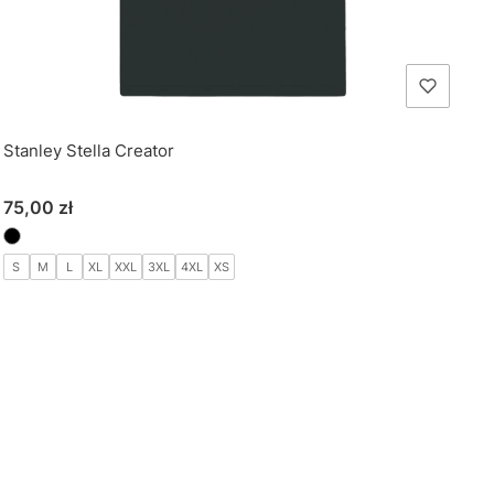
Stanley Stella Creator
Cena
75,00 zł
S
M
L
XL
XXL
3XL
4XL
XS