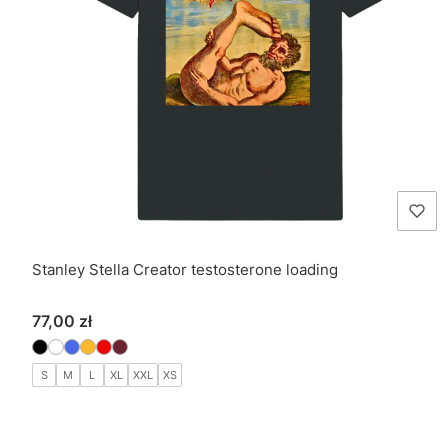
Stanley Stella Creator testosterone loading
Cena
77,00 zł
S
M
L
XL
XXL
XS