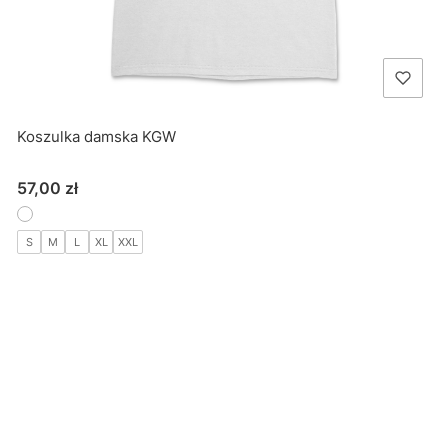
Koszulka damska KGW
Cena
57,00 zł
S
M
L
XL
XXL