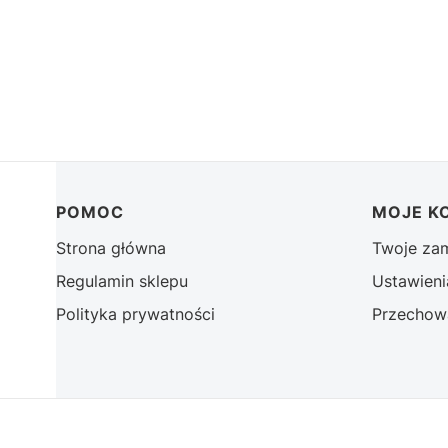
Linki w stopce
POMOC
MOJE K
Strona główna
Twoje za
Regulamin sklepu
Ustawieni
Polityka prywatności
Przechow