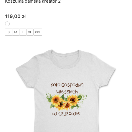
Koszulka damska kreator 2
Cena
119,00 zł
S
M
L
XL
XXL