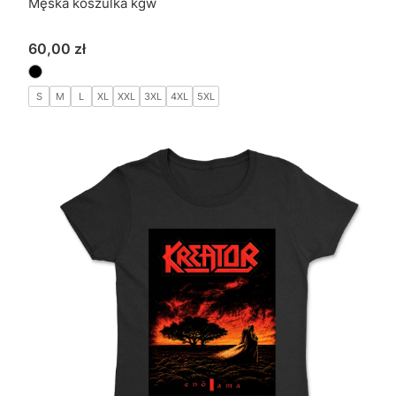
Męska koszulka kgw
Cena
60,00 zł
S
M
L
XL
XXL
3XL
4XL
5XL