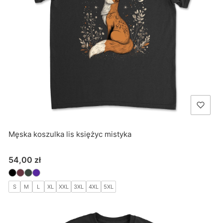
Męska koszulka lis księżyc mistyka
Cena
54,00 zł
S
M
L
XL
XXL
3XL
4XL
5XL