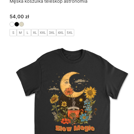
Męska koszulka teleskop astronomia
Cena
54,00 zł
S
M
L
XL
XXL
3XL
4XL
5XL