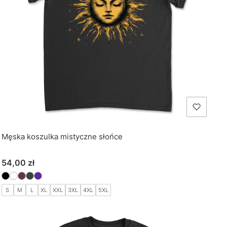
Męska koszulka mistyczne słońce
Cena
54,00 zł
S
M
L
XL
XXL
3XL
4XL
5XL