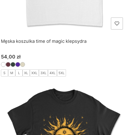
Męska koszulka time of magic klepsydra
Cena
54,00 zł
S
M
L
XL
XXL
3XL
4XL
5XL