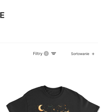
E
Filtry
Sortowanie
0