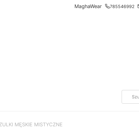
MaghaWear
785546992
ZULKI MĘSKIE MISTYCZNE