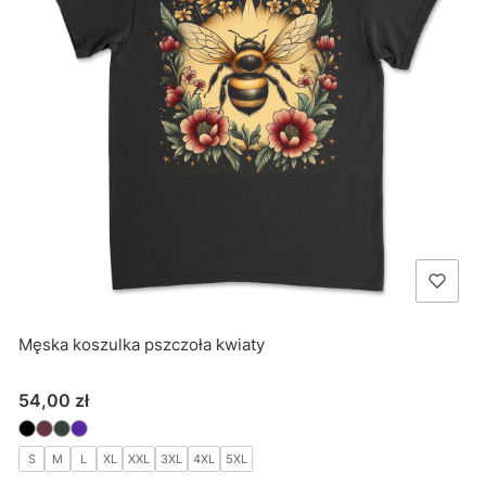
Męska koszulka pszczoła kwiaty
Cena
54,00 zł
S
M
L
XL
XXL
3XL
4XL
5XL