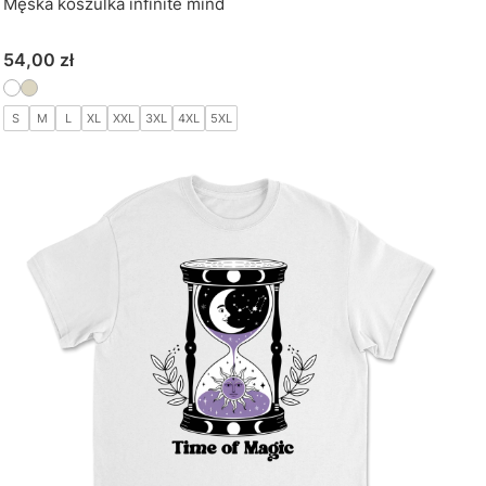
Męska koszulka infinite mind
Cena
54,00 zł
S
M
L
XL
XXL
3XL
4XL
5XL