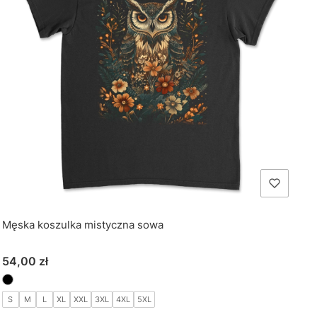
Męska koszulka mistyczna sowa
Cena
54,00 zł
S
M
L
XL
XXL
3XL
4XL
5XL