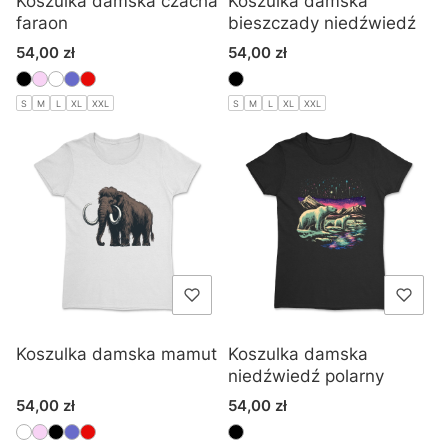
Koszulka damska czacha
Koszulka damska
faraon
bieszczady niedźwiedź
Cena
Cena
54,00 zł
54,00 zł
S
M
L
XL
XXL
S
M
L
XL
XXL
Koszulka damska mamut
Koszulka damska
niedźwiedź polarny
Cena
Cena
54,00 zł
54,00 zł