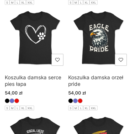
S
M
L
XL
XXL
S
M
L
XL
XXL
Koszulka damska serce
Koszulka damska orzeł
pies łapa
pride
Cena
Cena
54,00 zł
54,00 zł
S
M
L
XL
XXL
S
M
L
XL
XXL