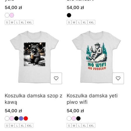
Cena
Cena
54,00 zł
54,00 zł
S
M
L
XL
XXL
S
M
L
XL
XXL
Koszulka damska szop z
Koszulka damska yeti
kawą
piwo wifi
Cena
Cena
54,00 zł
54,00 zł
S
M
L
XL
XXL
S
M
L
XL
XXL