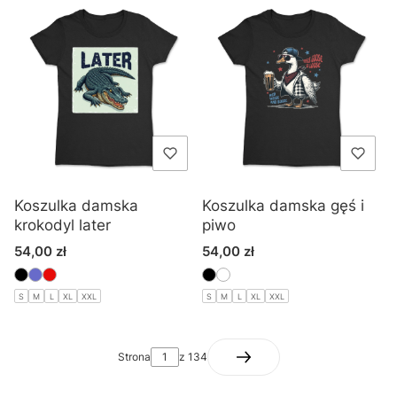
Koszulka damska
Koszulka damska gęś i
krokodyl later
piwo
Cena
Cena
54,00 zł
54,00 zł
S
M
L
XL
XXL
S
M
L
XL
XXL
Strona
z 134