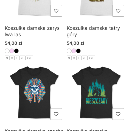
Koszulka damska zarys
Koszulka damska tatry
lwa las
góry
Cena
Cena
54,00 zł
54,00 zł
S
M
L
XL
XXL
S
M
L
XL
XXL