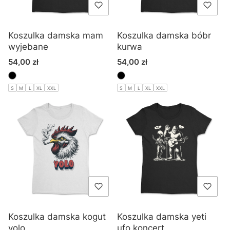
Koszulka damska mam
Koszulka damska bóbr
wyjebane
kurwa
Cena
Cena
54,00 zł
54,00 zł
S
M
L
XL
XXL
S
M
L
XL
XXL
Koszulka damska kogut
Koszulka damska yeti
yolo
ufo koncert