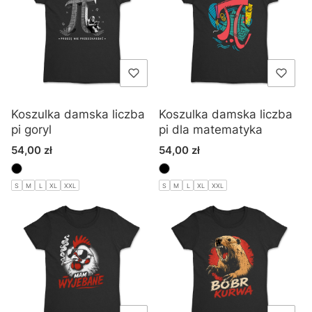
Koszulka damska liczba
Koszulka damska liczba
pi goryl
pi dla matematyka
Cena
Cena
54,00 zł
54,00 zł
S
M
L
XL
XXL
S
M
L
XL
XXL