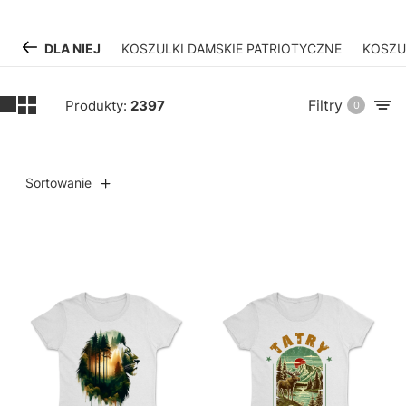
DLA NIEJ
KOSZULKI DAMSKIE PATRIOTYCZNE
KOSZU
Filtry
Produkty:
2397
0
Sortowanie
Lista produktów