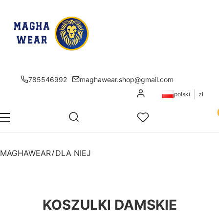
785546992
maghawear.shop@gmail.com
Zaloguj się
polski
zł
Pr
Otwórz wyszukiwarkę
Szukaj
Menu
Ulubione
K
MAGHAWEAR
DLA NIEJ
KOSZULKI DAMSKIE