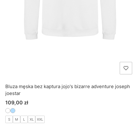
Bluza męska bez kaptura jojo's bizarre adventure joseph
joestar
Cena
109,00 zł
S
M
L
XL
XXL