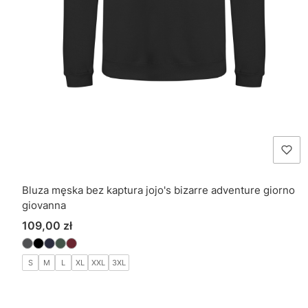
Bluza męska bez kaptura jojo's bizarre adventure giorno
giovanna
Cena
109,00 zł
S
M
L
XL
XXL
3XL