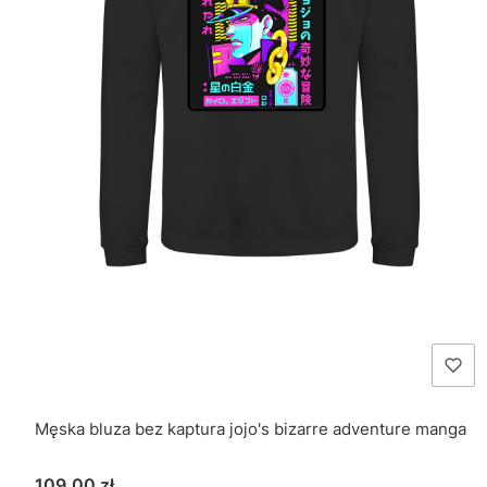
Męska bluza bez kaptura jojo's bizarre adventure manga
Cena
109,00 zł