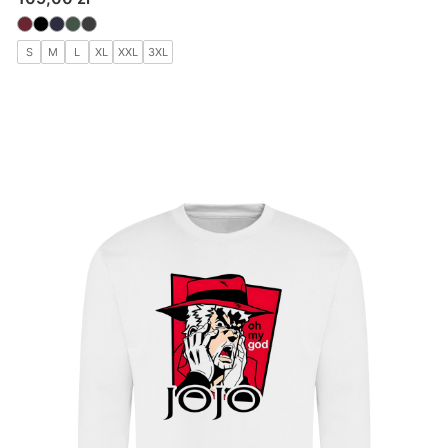
S
M
L
XL
XXL
3XL