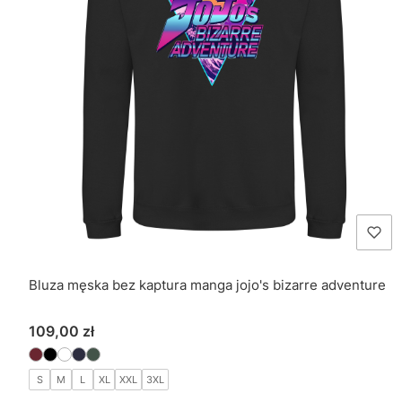
Bluza męska bez kaptura manga jojo's bizarre adventure
Cena
109,00 zł
S
M
L
XL
XXL
3XL