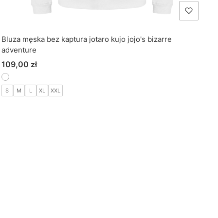
Bluza męska bez kaptura jotaro kujo jojo's bizarre
adventure
Cena
109,00 zł
S
M
L
XL
XXL