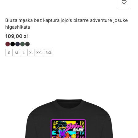
Bluza męska bez kaptura jojo's bizarre adventure josuke
higashikata
Cena
109,00 zł
S
M
L
XL
XXL
3XL