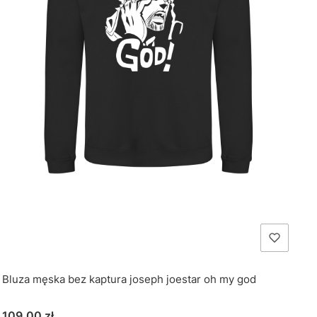
Bluza męska bez kaptura joseph joestar oh my god
Cena
109,00 zł