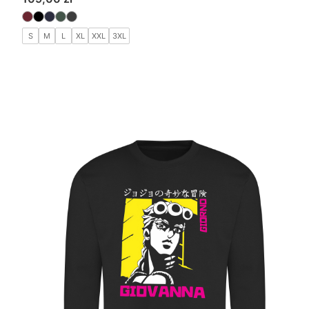
S
M
L
XL
XXL
3XL