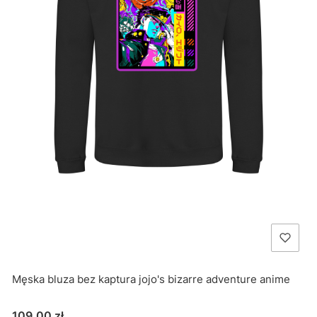
Męska bluza bez kaptura jojo's bizarre adventure anime
Cena
109,00 zł