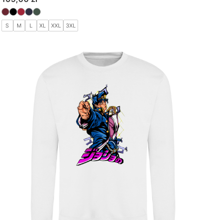
S
M
L
XL
XXL
3XL