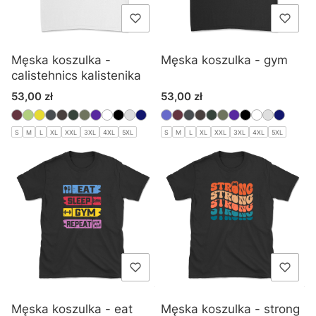
Męska koszulka -
Męska koszulka - gym
calistehnics kalistenika
Cena
Cena
53,00 zł
53,00 zł
S
M
L
XL
XXL
3XL
4XL
5XL
S
M
L
XL
XXL
3XL
4XL
5XL
Męska koszulka - eat
Męska koszulka - strong