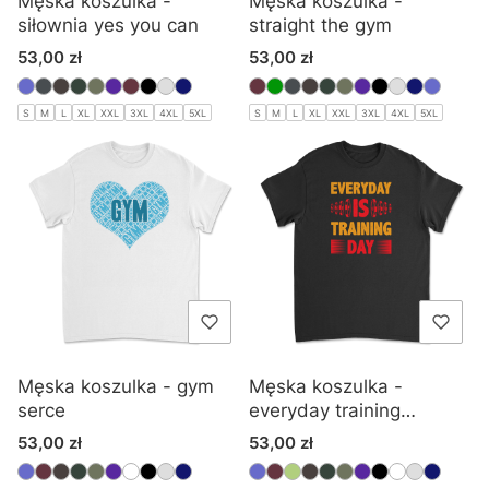
Męska koszulka -
Męska koszulka -
siłownia yes you can
straight the gym
Cena
Cena
53,00 zł
53,00 zł
S
M
L
XL
XXL
3XL
4XL
5XL
S
M
L
XL
XXL
3XL
4XL
5XL
Męska koszulka - gym
Męska koszulka -
serce
everyday training
siłownia
Cena
Cena
53,00 zł
53,00 zł