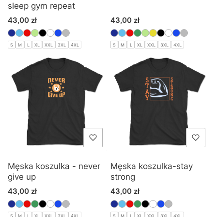
sleep gym repeat
Cena
Cena
43,00 zł
43,00 zł
S
M
L
XL
XXL
3XL
4XL
S
M
L
XL
XXL
3XL
4XL
Męska koszulka - never
Męska koszulka-stay
give up
strong
Cena
Cena
43,00 zł
43,00 zł
S
M
L
XL
XXL
3XL
4XL
S
M
L
XL
XXL
3XL
4XL