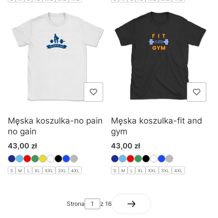
Męska koszulka-no pain
Męska koszulka-fit and
no gain
gym
Cena
Cena
43,00 zł
43,00 zł
S
M
L
XL
XXL
3XL
4XL
S
M
L
XL
XXL
3XL
4XL
Strona
z 16