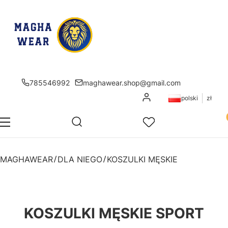
785546992
maghawear.shop@gmail.com
Zaloguj się
polski
zł
Pr
Otwórz wyszukiwarkę
Szukaj
Menu
Ulubione
K
MAGHAWEAR
DLA NIEGO
KOSZULKI MĘSKIE
KOSZULKI MĘSKIE SPORT