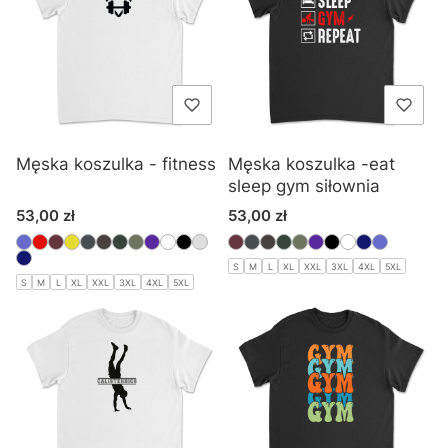
Męska koszulka - fitness
Męska koszulka -eat
sleep gym siłownia
Cena
Cena
53,00 zł
53,00 zł
S
M
L
XL
XXL
3XL
4XL
5XL
S
M
L
XL
XXL
3XL
4XL
5XL