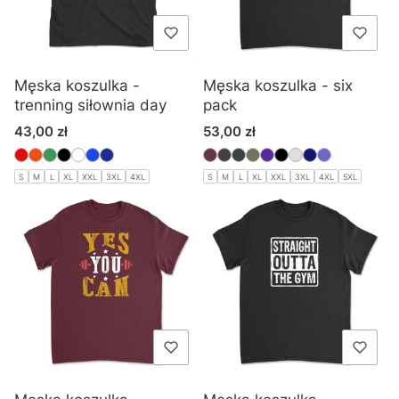
Męska koszulka -
Męska koszulka - six
trenning siłownia day
pack
Cena
Cena
43,00 zł
53,00 zł
S
M
L
XL
XXL
3XL
4XL
S
M
L
XL
XXL
3XL
4XL
5XL