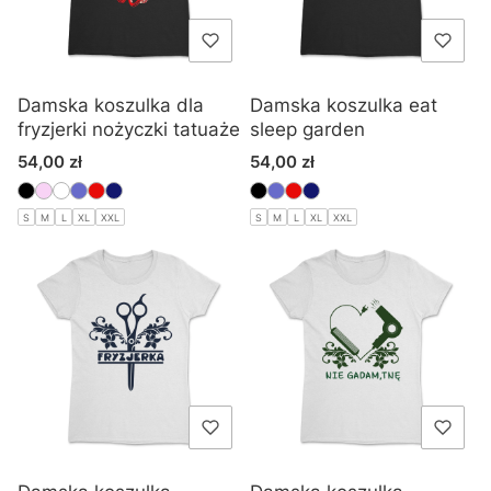
Damska koszulka dla
Damska koszulka eat
fryzjerki nożyczki tatuaże
sleep garden
Cena
Cena
54,00 zł
54,00 zł
S
M
L
XL
XXL
S
M
L
XL
XXL