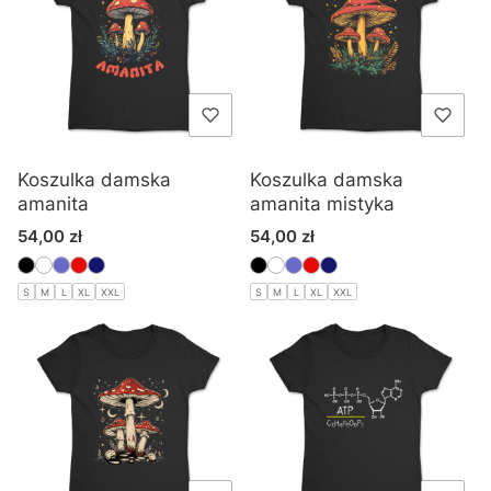
Koszulka damska
Koszulka damska
amanita
amanita mistyka
Cena
Cena
54,00 zł
54,00 zł
S
M
L
XL
XXL
S
M
L
XL
XXL