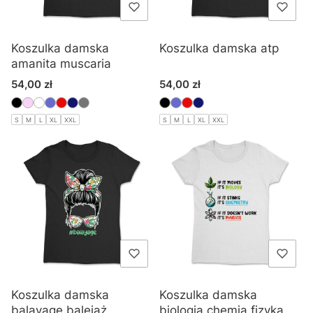
Koszulka damska
Koszulka damska atp
amanita muscaria
Cena
Cena
54,00 zł
54,00 zł
S
M
L
XL
XXL
S
M
L
XL
XXL
Koszulka damska
Koszulka damska
balayage balejaż
biologia chemia fizyka