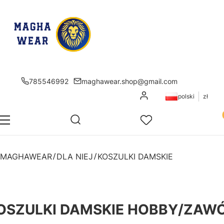
785546992
maghawear.shop@gmail.com
Zaloguj się
polski
zł
Pr
Otwórz wyszukiwarkę
Szukaj
Menu
Ulubione
K
MAGHAWEAR
DLA NIEJ
KOSZULKI DAMSKIE
OSZULKI DAMSKIE HOBBY/ZAW