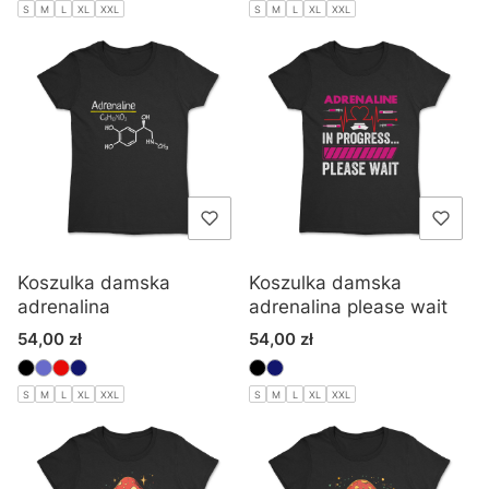
S
M
L
XL
XXL
S
M
L
XL
XXL
Koszulka damska
Koszulka damska
adrenalina
adrenalina please wait
Cena
Cena
54,00 zł
54,00 zł
S
M
L
XL
XXL
S
M
L
XL
XXL