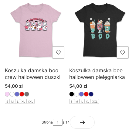
Koszulka damska boo
Koszulka damska boo
crew halloween duszki
halloween pielęgniarka
Cena
Cena
54,00 zł
54,00 zł
S
M
L
XL
XXL
S
M
L
XL
XXL
Strona
z 14