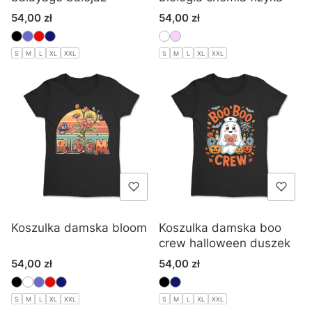
Cena
Cena
54,00 zł
54,00 zł
S
M
L
XL
XXL
S
M
L
XL
XXL
Koszulka damska bloom
Koszulka damska boo
crew halloween duszek
Cena
Cena
54,00 zł
54,00 zł
S
M
L
XL
XXL
S
M
L
XL
XXL