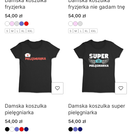
Damska koszulka
Damska koszulka
fryzjerka
fryzjerka nie gadam tnę
Cena
Cena
54,00 zł
54,00 zł
S
M
L
XL
XXL
S
M
L
XL
XXL
Damska koszulka
Damska koszulka super
pielęgniarka
pielęgniarka
Cena
Cena
54,00 zł
54,00 zł