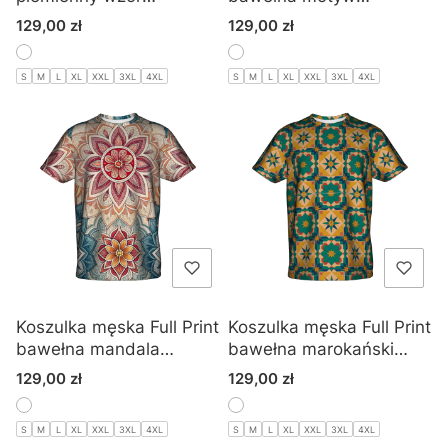
geometryczny styl
botaniczny romby
Cena
Cena
129,00 zł
129,00 zł
afrykański
S
M
L
XL
XXL
3XL
4XL
S
M
L
XL
XXL
3XL
4XL
Koszulka męska Full Print
Koszulka męska Full Print
bawełna mandala
bawełna marokański
kwiatowo styl orientalny
wzór vintage
Cena
Cena
129,00 zł
129,00 zł
boho
S
M
L
XL
XXL
3XL
4XL
S
M
L
XL
XXL
3XL
4XL