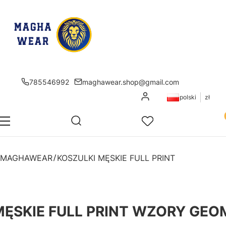
785546992
maghawear.shop@gmail.com
Zaloguj się
polski
zł
Pr
Otwórz wyszukiwarkę
Szukaj
Menu
Ulubione
K
MAGHAWEAR
KOSZULKI MĘSKIE FULL PRINT
MĘSKIE FULL PRINT WZORY GE