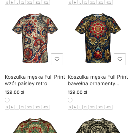
S
M
L
XL
XXL
3XL
4XL
S
M
L
XL
XXL
3XL
4XL
Koszulka męska Full Print
Koszulka męska Full Print
wzór paisley retro
bawełna ornamenty
kwiatowe mandala
Cena
Cena
129,00 zł
129,00 zł
S
M
L
XL
XXL
3XL
4XL
S
M
L
XL
XXL
3XL
4XL