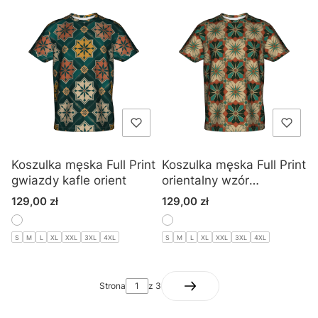
Koszulka męska Full Print
Koszulka męska Full Print
gwiazdy kafle orient
orientalny wzór
marokański
Cena
Cena
129,00 zł
129,00 zł
S
M
L
XL
XXL
3XL
4XL
S
M
L
XL
XXL
3XL
4XL
Strona
z 3