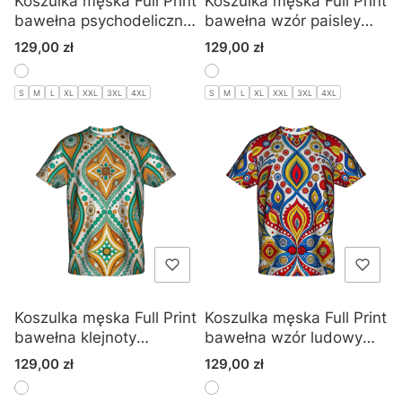
Koszulka męska Full Print
Koszulka męska Full Print
bawełna psychodeliczny
bawełna wzór paisley
wzór
mandala
Cena
Cena
129,00 zł
129,00 zł
S
M
L
XL
XXL
3XL
4XL
S
M
L
XL
XXL
3XL
4XL
Koszulka męska Full Print
Koszulka męska Full Print
bawełna klejnoty
bawełna wzór ludowy
mozaika
folklor
Cena
Cena
129,00 zł
129,00 zł