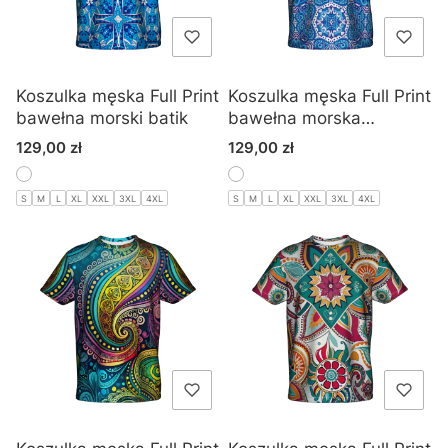
Koszulka męska Full Print
Koszulka męska Full Print
bawełna morski batik
bawełna morska
mandala
Cena
Cena
129,00 zł
129,00 zł
S
M
L
XL
XXL
3XL
4XL
S
M
L
XL
XXL
3XL
4XL