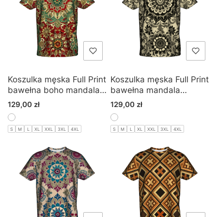
Koszulka męska Full Print
Koszulka męska Full Print
bawełna boho mandala
bawełna mandala
kwiatowa
ornamenty kwiatowe
Cena
Cena
129,00 zł
129,00 zł
boho
S
M
L
XL
XXL
3XL
4XL
S
M
L
XL
XXL
3XL
4XL