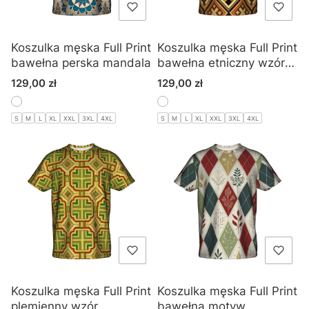
Koszulka męska Full Print
Koszulka męska Full Print
bawełna perska mandala
bawełna etniczny wzór
geometryczny
Cena
Cena
129,00 zł
129,00 zł
S
M
L
XL
XXL
3XL
4XL
S
M
L
XL
XXL
3XL
4XL
Koszulka męska Full Print
Koszulka męska Full Print
plemienny wzór
bawełna motyw