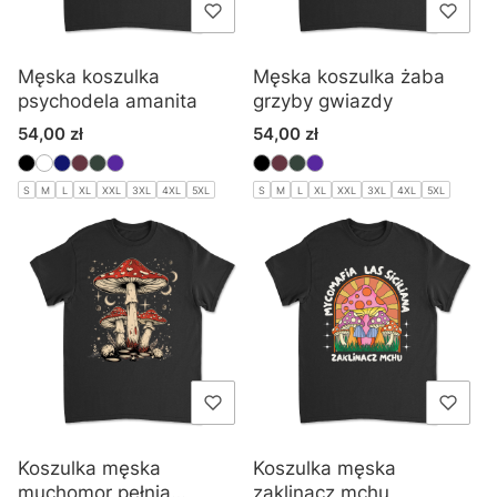
Męska koszulka
Męska koszulka żaba
psychodela amanita
grzyby gwiazdy
Cena
Cena
54,00 zł
54,00 zł
S
M
L
XL
XXL
3XL
4XL
5XL
S
M
L
XL
XXL
3XL
4XL
5XL
Koszulka męska
Koszulka męska
muchomor pełnia
zaklinacz mchu