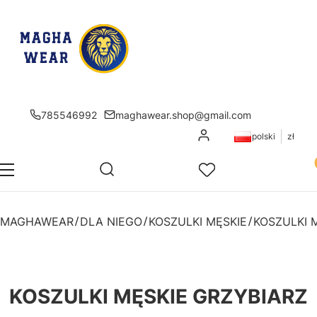
785546992
maghawear.shop@gmail.com
Zaloguj się
polski
zł
Pr
Otwórz wyszukiwarkę
Szukaj
Menu
Ulubione
K
MAGHAWEAR
DLA NIEGO
KOSZULKI MĘSKIE
KOSZULKI MĘSKIE GRZYBIARZ