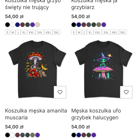
Koszulka męska grzyb
Koszulka męska ja
święty nie trujący
grzybiarz
Cena
Cena
54,00 zł
54,00 zł
S
M
L
XL
XXL
3XL
4XL
5XL
S
M
L
XL
XXL
3XL
4XL
5XL
Koszulka męska amanita
Męska koszulka ufo
muscaria
grzybek halucygen
Cena
Cena
54,00 zł
54,00 zł