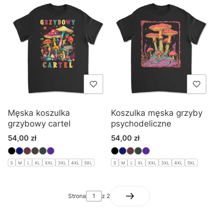
Męska koszulka
Koszulka męska grzyby
grzybowy cartel
psychodeliczne
Cena
Cena
54,00 zł
54,00 zł
S
M
L
XL
XXL
3XL
4XL
5XL
S
M
L
XL
XXL
3XL
4XL
5XL
Strona
z 2