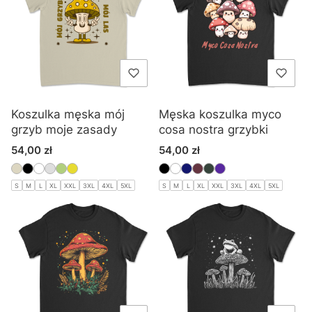
Koszulka męska mój
Męska koszulka myco
grzyb moje zasady
cosa nostra grzybki
Cena
Cena
54,00 zł
54,00 zł
S
M
L
XL
XXL
3XL
4XL
5XL
S
M
L
XL
XXL
3XL
4XL
5XL