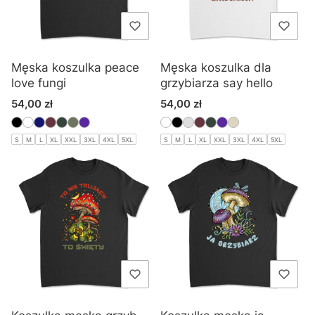
Męska koszulka peace
Męska koszulka dla
love fungi
grzybiarza say hello
Cena
Cena
54,00 zł
54,00 zł
S
M
L
XL
XXL
3XL
4XL
5XL
S
M
L
XL
XXL
3XL
4XL
5XL