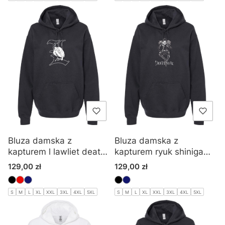
Bluza damska z
Bluza damska z
kapturem l lawliet death
kapturem ryuk shinigami
note anime
death note anime
Cena
Cena
129,00 zł
129,00 zł
S
M
L
XL
XXL
3XL
4XL
5XL
S
M
L
XL
XXL
3XL
4XL
5XL