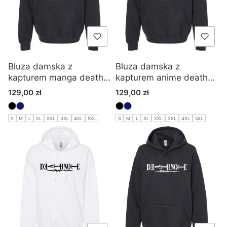
Bluza damska z
Bluza damska z
kapturem manga death
kapturem anime death
note
note
Cena
Cena
129,00 zł
129,00 zł
S
M
L
XL
XXL
3XL
4XL
5XL
S
M
L
XL
XXL
3XL
4XL
5XL