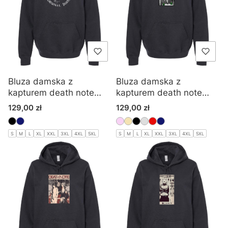
Bluza damska z
Bluza damska z
kapturem death note
kapturem death note
ryuk shinigami
manga
Cena
Cena
129,00 zł
129,00 zł
S
M
L
XL
XXL
3XL
4XL
5XL
S
M
L
XL
XXL
3XL
4XL
5XL