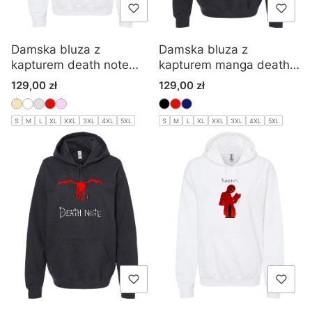
Damska bluza z
Damska bluza z
kapturem death note
kapturem manga death
anime manga
note
Cena
Cena
129,00 zł
129,00 zł
S
M
L
XL
XXL
3XL
4XL
5XL
S
M
L
XL
XXL
3XL
4XL
5XL