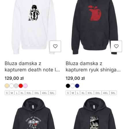
Bluza damska z
Bluza damska z
kapturem death note l
kapturem ryuk shinigami
lawliet
death note
Cena
Cena
129,00 zł
129,00 zł
S
M
L
XL
XXL
3XL
4XL
5XL
S
M
L
XL
XXL
3XL
4XL
5XL