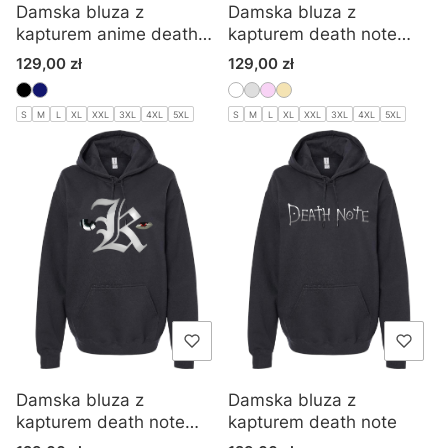
Damska bluza z
Damska bluza z
kapturem anime death
kapturem death note
note
manga
Cena
Cena
129,00 zł
129,00 zł
S
M
L
XL
XXL
3XL
4XL
5XL
S
M
L
XL
XXL
3XL
4XL
5XL
Damska bluza z
Damska bluza z
kapturem death note
kapturem death note
anime