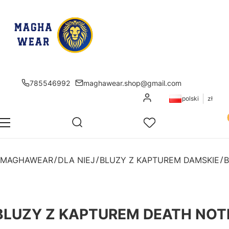
785546992
maghawear.shop@gmail.com
Zaloguj się
polski
zł
Pr
Otwórz wyszukiwarkę
Szukaj
Menu
Ulubione
K
MAGHAWEAR
DLA NIEJ
BLUZY Z KAPTUREM DAMSKIE
BLUZY Z KAPTUREM DEATH NOT