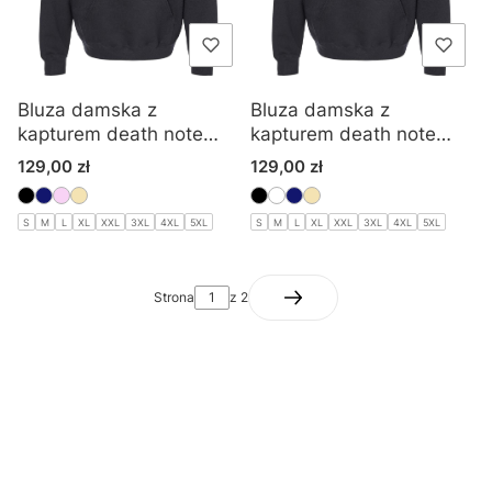
Bluza damska z
Bluza damska z
kapturem death note
kapturem death note
anime
misa amane
Cena
Cena
129,00 zł
129,00 zł
S
M
L
XL
XXL
3XL
4XL
5XL
S
M
L
XL
XXL
3XL
4XL
5XL
Strona
z 2