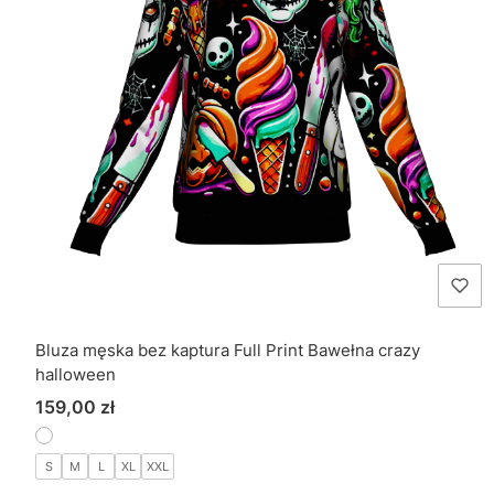
Bluza męska bez kaptura Full Print Bawełna crazy
halloween
Cena
159,00 zł
S
M
L
XL
XXL