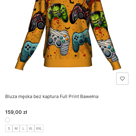
Bluza męska bez kaptura Full Print Bawełna
Cena
159,00 zł
S
M
L
XL
XXL