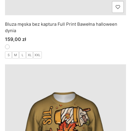
Bluza męska bez kaptura Full Print Bawełna halloween
dynia
Cena
159,00 zł
S
M
L
XL
XXL