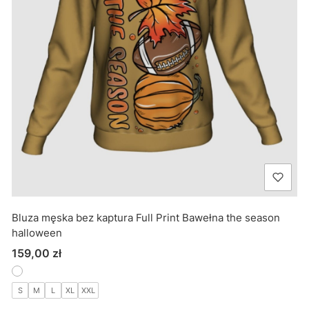
Bluza męska bez kaptura Full Print Bawełna the season
halloween
Cena
159,00 zł
S
M
L
XL
XXL