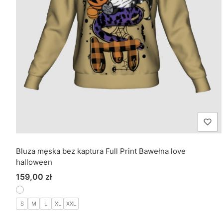
Bluza męska bez kaptura Full Print Bawełna love
halloween
Cena
159,00 zł
S
M
L
XL
XXL