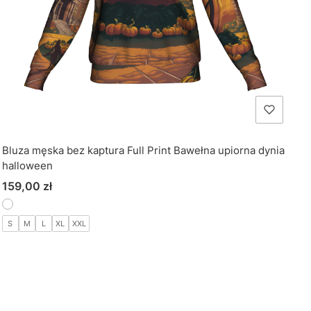
Bluza męska bez kaptura Full Print Bawełna upiorna dynia
halloween
Cena
159,00 zł
S
M
L
XL
XXL