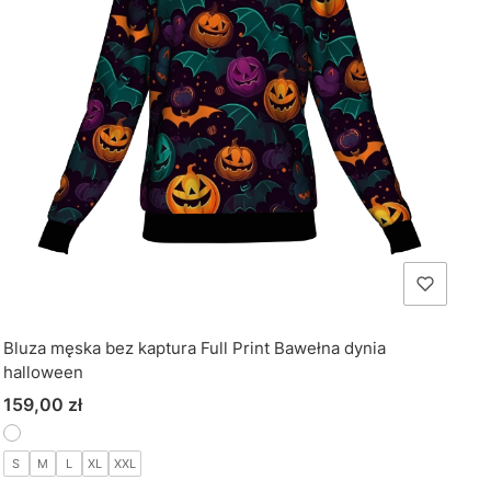
Bluza męska bez kaptura Full Print Bawełna dynia
halloween
Cena
159,00 zł
S
M
L
XL
XXL