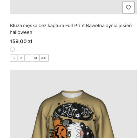
Bluza męska bez kaptura Full Print Bawełna dynia jesień
halloween
Cena
159,00 zł
S
M
L
XL
XXL