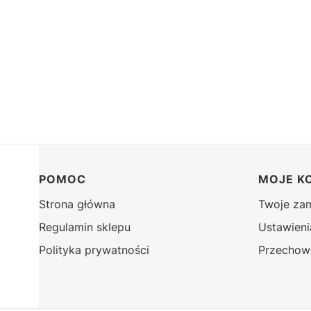
Linki w stopce
POMOC
MOJE K
Strona główna
Twoje za
Regulamin sklepu
Ustawieni
Polityka prywatności
Przechow