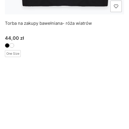
Torba na zakupy bawełniana- róża wiatrów
Cena
44,00 zł
One Size