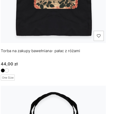
Torba na zakupy bawełniana- pałac z różami
Cena
44,00 zł
One Size