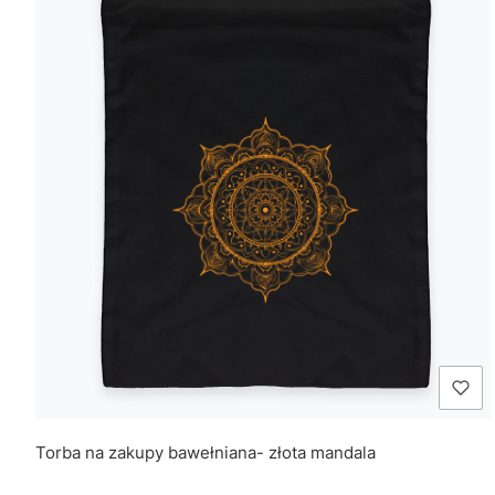
Torba na zakupy bawełniana- złota mandala