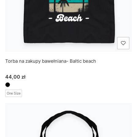
Torba na zakupy bawełniana- Baltic beach
Cena
44,00 zł
One Size