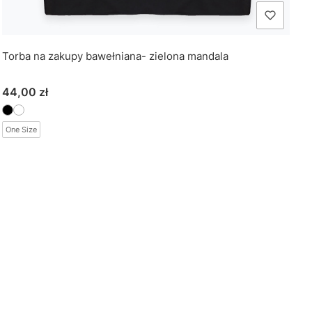
Torba na zakupy bawełniana- zielona mandala
Cena
44,00 zł
One Size