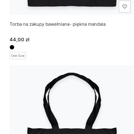
Torba na zakupy bawełniana- piękna mandala
Cena
44,00 zł
One Size