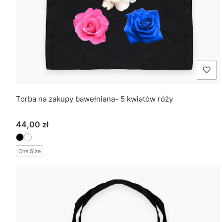
Torba na zakupy bawełniana- 5 kwiatów róży
Cena
44,00 zł
One Size