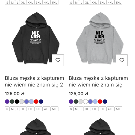
S
M
L
XL
XXL
3XL
4XL
5XL
S
M
L
XL
XXL
3XL
4XL
5XL
Bluza męska z kapturem
Bluza męska z kapturem
nie wiem nie znam się 2
nie wiem nie znam się
Cena
Cena
125,00 zł
125,00 zł
S
M
L
XL
XXL
3XL
4XL
5XL
S
M
L
XL
XXL
3XL
4XL
5XL