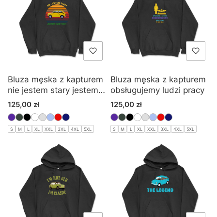
Bluza męska z kapturem
Bluza męska z kapturem
nie jestem stary jestem
obsługujemy ludzi pracy
klasykiem
Cena
Cena
125,00 zł
125,00 zł
S
M
L
XL
XXL
3XL
4XL
5XL
S
M
L
XL
XXL
3XL
4XL
5XL