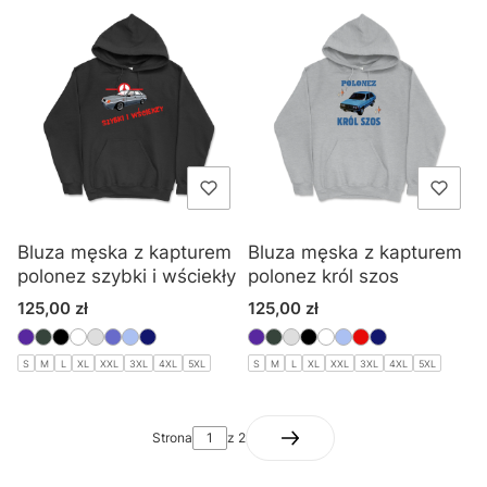
Bluza męska z kapturem
Bluza męska z kapturem
polonez szybki i wściekły
polonez król szos
Cena
Cena
125,00 zł
125,00 zł
S
M
L
XL
XXL
3XL
4XL
5XL
S
M
L
XL
XXL
3XL
4XL
5XL
Strona
z 2