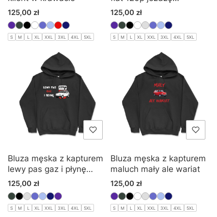
klasykiem
Cena
Cena
125,00 zł
125,00 zł
S
M
L
XL
XXL
3XL
4XL
5XL
S
M
L
XL
XXL
3XL
4XL
5XL
Bluza męska z kapturem
Bluza męska z kapturem
lewy pas gaz i płynę
maluch mały ale wariat
maluch
Cena
Cena
125,00 zł
125,00 zł
S
M
L
XL
XXL
3XL
4XL
5XL
S
M
L
XL
XXL
3XL
4XL
5XL