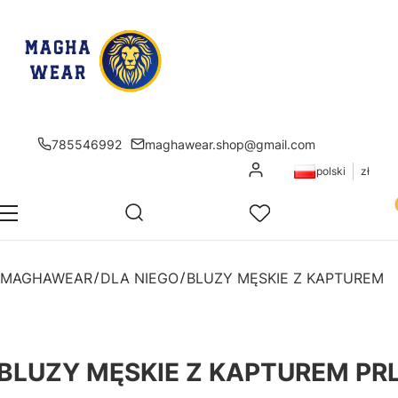
785546992
maghawear.shop@gmail.com
Zaloguj się
polski
zł
Pr
Otwórz wyszukiwarkę
Szukaj
Menu
Ulubione
K
MAGHAWEAR
DLA NIEGO
BLUZY MĘSKIE Z KAPTUREM
BLUZY MĘSKIE Z KAPTUREM PR