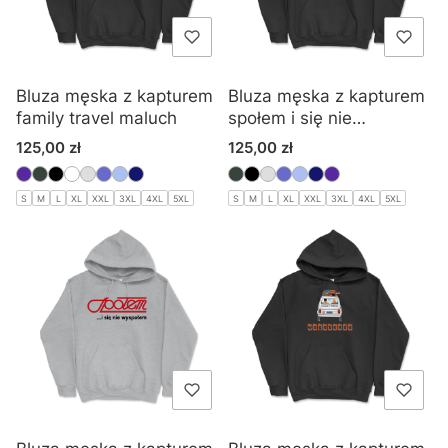
Bluza męska z kapturem
Bluza męska z kapturem
family travel maluch
społem i się nie
wyspołem 2
Cena
Cena
125,00 zł
125,00 zł
S
M
L
XL
XXL
3XL
4XL
5XL
S
M
L
XL
XXL
3XL
4XL
5XL