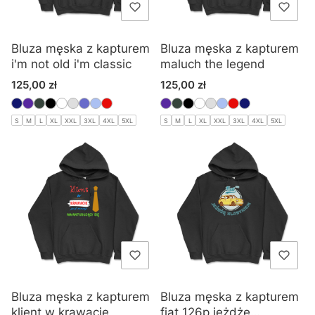
Bluza męska z kapturem
Bluza męska z kapturem
i'm not old i'm classic
maluch the legend
Cena
Cena
125,00 zł
125,00 zł
S
M
L
XL
XXL
3XL
4XL
5XL
S
M
L
XL
XXL
3XL
4XL
5XL
Bluza męska z kapturem
Bluza męska z kapturem
klient w krawacie
fiat 126p jeżdżę