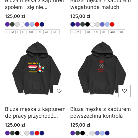
Bluza męska z kapturem
Bluza męska z kapturem
społem i się nie
wagabunda maluch
wyspołem
Cena
Cena
125,00 zł
125,00 zł
S
M
L
XL
XXL
3XL
4XL
5XL
S
M
L
XL
XXL
3XL
4XL
5XL
Bluza męska z kapturem
Bluza męska z kapturem
do pracy przychodź
powszechna kontrola
trzeźwy i wypoczęty
Cena
Cena
125,00 zł
125,00 zł