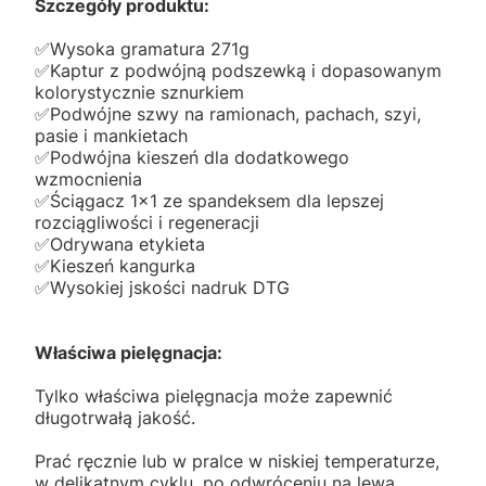
Szczegóły produktu:
✅️Wysoka gramatura 271g
✅️Kaptur z podwójną podszewką i dopasowanym
kolorystycznie sznurkiem
✅️Podwójne szwy na ramionach, pachach, szyi,
pasie i mankietach
✅️Podwójna kieszeń dla dodatkowego
wzmocnienia
✅️Ściągacz 1x1 ze spandeksem dla lepszej
rozciągliwości i regeneracji
✅️Odrywana etykieta
✅️Kieszeń kangurka
✅️Wysokiej jskości nadruk DTG
Właściwa pielęgnacja:
Tylko właściwa pielęgnacja może zapewnić
długotrwałą jakość.
Prać ręcznie lub w pralce w niskiej temperaturze,
w delikatnym cyklu, po odwróceniu na lewą