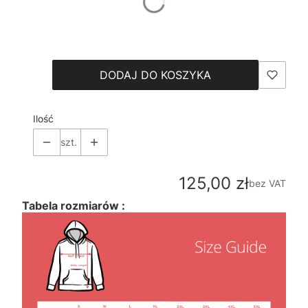
*
Size
Wybierz
DODAJ DO KOSZYKA
Ilość
szt.
Cena
125,00 zł
bez VAT
Tabela rozmiarów :