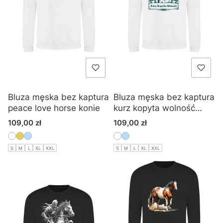
Bluza męska bez kaptura
Bluza męska bez kaptura
peace love horse konie
kurz kopyta wolność
konie
Cena
Cena
109,00 zł
109,00 zł
S
M
L
XL
XXL
S
M
L
XL
XXL