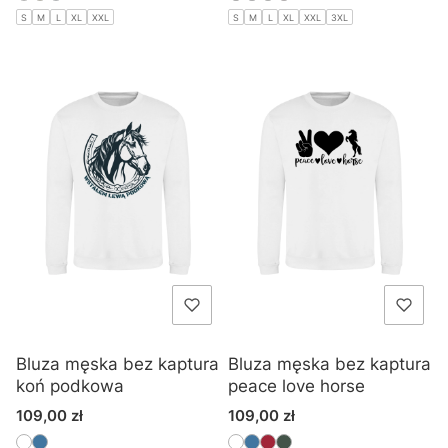
S
M
L
XL
XXL
S
M
L
XL
XXL
3XL
Bluza męska bez kaptura
Bluza męska bez kaptura
koń podkowa
peace love horse
Cena
Cena
109,00 zł
109,00 zł