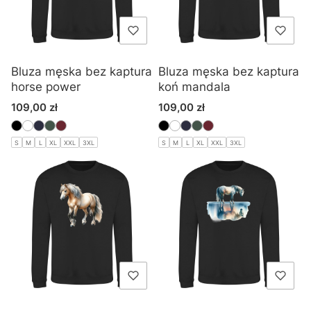
Bluza męska bez kaptura
Bluza męska bez kaptura
horse power
koń mandala
Cena
Cena
109,00 zł
109,00 zł
S
M
L
XL
XXL
3XL
S
M
L
XL
XXL
3XL