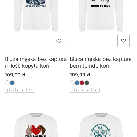
Bluza męska bez kaptura
Bluza męska bez kaptura
miłość kopyta koń
born to ride koń
Cena
Cena
109,00 zł
109,00 zł
S
M
L
XL
XXL
S
M
L
XL
XXL