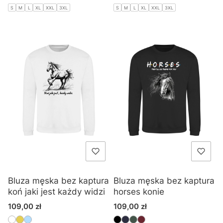
S
M
L
XL
XXL
3XL
S
M
L
XL
XXL
3XL
Bluza męska bez kaptura
Bluza męska bez kaptura
koń jaki jest każdy widzi
horses konie
Cena
Cena
109,00 zł
109,00 zł