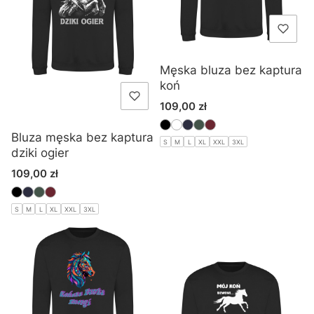
Męska bluza bez kaptura
koń
Cena
109,00 zł
Bluza męska bez kaptura
S
M
L
XL
XXL
3XL
dziki ogier
Cena
109,00 zł
S
M
L
XL
XXL
3XL