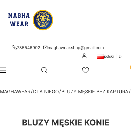
785546992
maghawear.shop@gmail.com
Zaloguj się
polski
zł
Pr
Otwórz wyszukiwarkę
Szukaj
Menu
Ulubione
K
MAGHAWEAR
DLA NIEGO
BLUZY MĘSKIE BEZ KAPTURA
BLUZY MĘSKIE KONIE