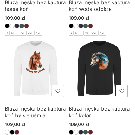
Bluza męska bez kaptura
Bluza męska bez kaptura
horse koń
koń woda odbicie
Cena
Cena
109,00 zł
109,00 zł
S
M
L
XL
XXL
3XL
S
M
L
XL
XXL
3XL
Bluza męska bez kaptura
Bluza męska bez kaptura
koń by się uśmiał
koń kolor
Cena
Cena
109,00 zł
109,00 zł