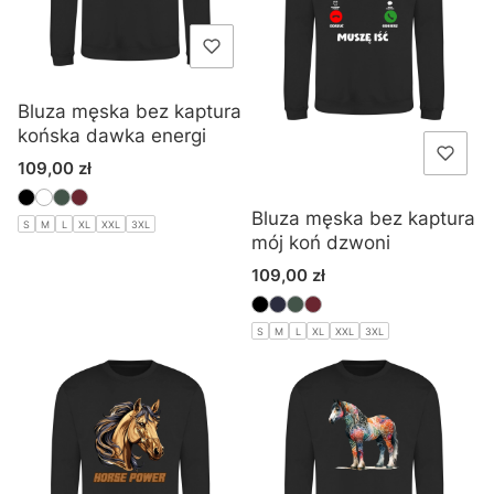
Bluza męska bez kaptura
końska dawka energi
Cena
109,00 zł
Bluza męska bez kaptura
S
M
L
XL
XXL
3XL
mój koń dzwoni
Cena
109,00 zł
S
M
L
XL
XXL
3XL