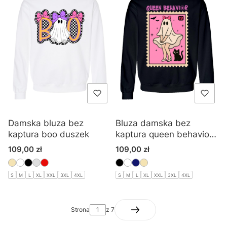
Damska bluza bez
Bluza damska bez
kaptura boo duszek
kaptura queen behavior
halloween
Cena
Cena
109,00 zł
109,00 zł
S
M
L
XL
XXL
3XL
4XL
S
M
L
XL
XXL
3XL
4XL
Strona
z 7