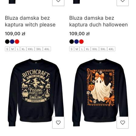
Bluza damska bez
Bluza damska bez
kaptura witch please
kaptura duch halloween
Cena
Cena
109,00 zł
109,00 zł
S
M
L
XL
XXL
3XL
4XL
S
M
L
XL
XXL
3XL
4XL