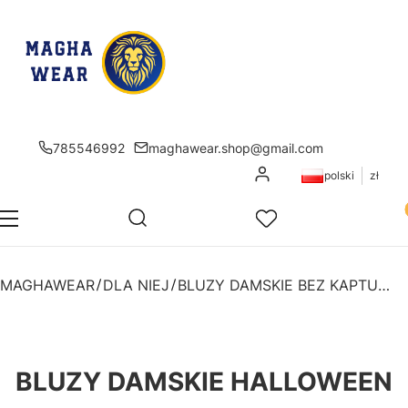
785546992
maghawear.shop@gmail.com
Zaloguj się
polski
zł
Pr
Otwórz wyszukiwarkę
Szukaj
Menu
Ulubione
K
MAGHAWEAR
DLA NIEJ
BLUZY DAMSKIE BEZ KAPTURA
BLUZY DAMSKIE HALLOWEEN