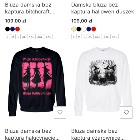
Bluza damska bez
Damska bluza bez
kaptura bitchcraft
kaptura hallowen duszek
wiedźma
Cena
Cena
109,00 zł
109,00 zł
S
M
L
XL
XXL
3XL
4XL
S
M
L
XL
XXL
3XL
4XL
Bluza damska bez
Bluza damska bez
kaptura halucynacje
kaptura czarownice