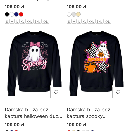
czarownica
wiedźmy
Cena
Cena
109,00 zł
109,00 zł
S
M
L
XL
XXL
3XL
4XL
S
M
L
XL
XXL
3XL
4XL
Damska bluza bez
Damska bluza bez
kaptura halloween duch
kaptura spooky
spooky
halloween duch
Cena
Cena
109,00 zł
109,00 zł