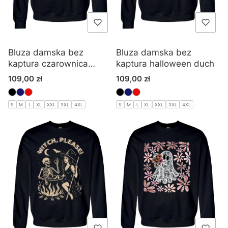
Bluza damska bez
Bluza damska bez
kaptura czarownica
kaptura halloween duch
halloween
Cena
Cena
109,00 zł
109,00 zł
S
M
L
XL
XXL
3XL
4XL
S
M
L
XL
XXL
3XL
4XL