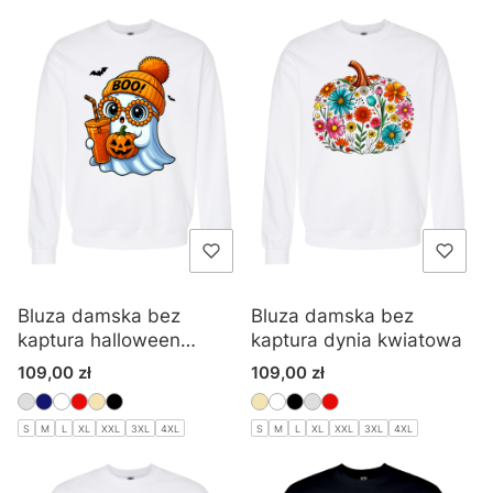
Bluza damska bez
Bluza damska bez
kaptura halloween
kaptura dynia kwiatowa
duszek
Cena
Cena
109,00 zł
109,00 zł
S
M
L
XL
XXL
3XL
4XL
S
M
L
XL
XXL
3XL
4XL