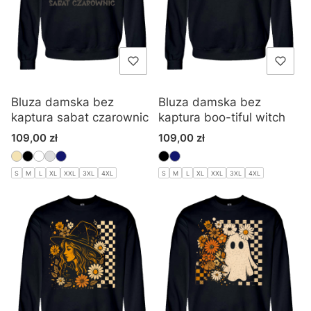
Bluza damska bez
Bluza damska bez
kaptura sabat czarownic
kaptura boo-tiful witch
Cena
Cena
109,00 zł
109,00 zł
S
M
L
XL
XXL
3XL
4XL
S
M
L
XL
XXL
3XL
4XL