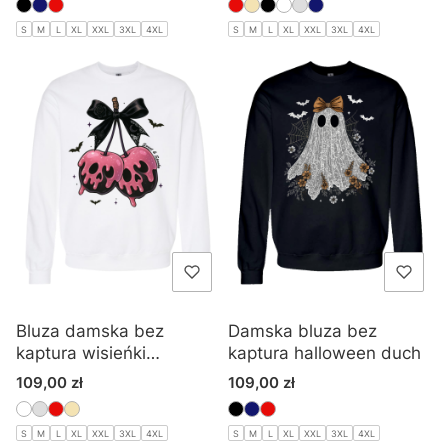
S
M
L
XL
XXL
3XL
4XL
S
M
L
XL
XXL
3XL
4XL
Bluza damska bez
Damska bluza bez
kaptura wisieńki
kaptura halloween duch
halloween
Cena
Cena
109,00 zł
109,00 zł
S
M
L
XL
XXL
3XL
4XL
S
M
L
XL
XXL
3XL
4XL