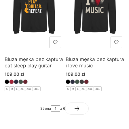
Bluza męska bez kaptura
Bluza męska bez kaptura
eat sleep play guitar
i love music
Cena
Cena
109,00 zł
109,00 zł
S
M
L
XL
XXL
3XL
S
M
L
XL
XXL
3XL
Strona
z 6