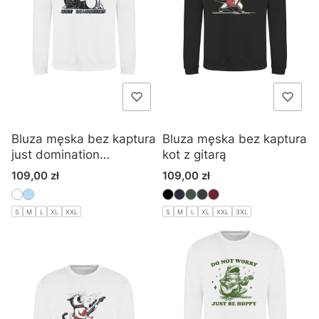
Bluza męska bez kaptura
Bluza męska bez kaptura
just domination
kot z gitarą
niedźwiedź perkusja
Cena
Cena
109,00 zł
109,00 zł
S
M
L
XL
XXL
S
M
L
XL
XXL
3XL