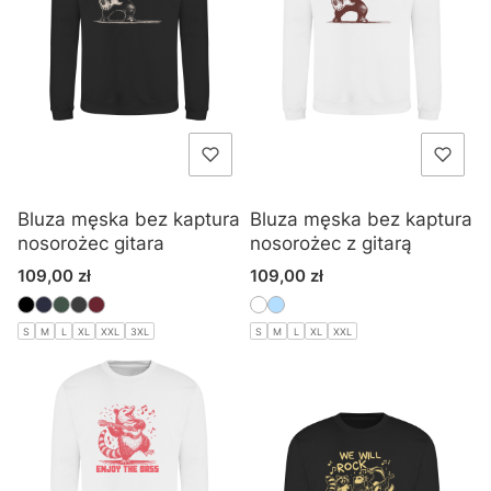
Bluza męska bez kaptura
Bluza męska bez kaptura
nosorożec gitara
nosorożec z gitarą
Cena
Cena
109,00 zł
109,00 zł
S
M
L
XL
XXL
3XL
S
M
L
XL
XXL