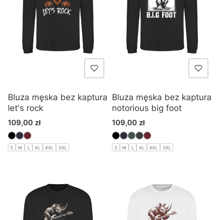
Bluza męska bez kaptura
Bluza męska bez kaptura
let's rock
notorious big foot
Cena
Cena
109,00 zł
109,00 zł
S
M
L
XL
XXL
3XL
S
M
L
XL
XXL
3XL