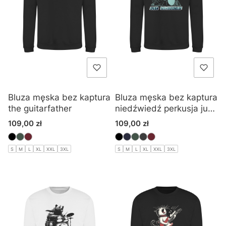
Bluza męska bez kaptura
Bluza męska bez kaptura
the guitarfather
niedźwiedź perkusja just
domination
Cena
Cena
109,00 zł
109,00 zł
S
M
L
XL
XXL
3XL
S
M
L
XL
XXL
3XL