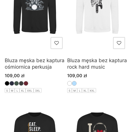
Bluza męska bez kaptura
Bluza męska bez kaptura
ośmiornica perkusja
rock hard music
Cena
Cena
109,00 zł
109,00 zł
S
M
L
XL
XXL
3XL
S
M
L
XL
XXL