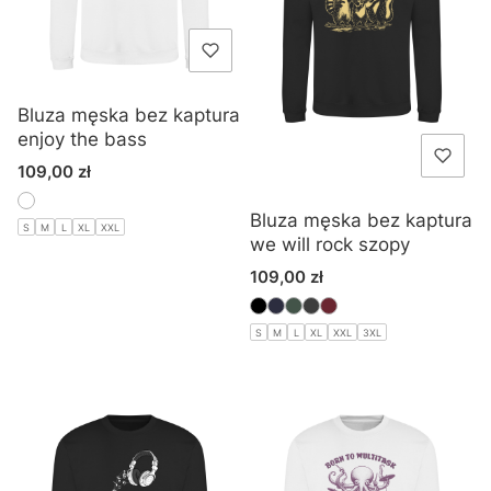
Bluza męska bez kaptura
enjoy the bass
Cena
109,00 zł
Bluza męska bez kaptura
S
M
L
XL
XXL
we will rock szopy
Cena
109,00 zł
S
M
L
XL
XXL
3XL