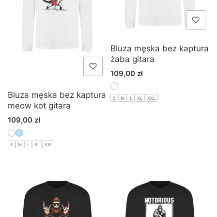
Bluza męska bez kaptura
żaba gitara
Cena
109,00 zł
Bluza męska bez kaptura
S
M
L
XL
XXL
meow kot gitara
Cena
109,00 zł
S
M
L
XL
XXL