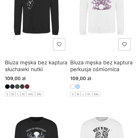
Bluza męska bez kaptura
Bluza męska bez kaptura
słuchawki nutki
perkusja ośmiornica
Cena
Cena
109,00 zł
109,00 zł
S
M
L
XL
XXL
3XL
S
M
L
XL
XXL