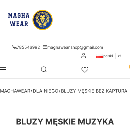
785546992
maghawear.shop@gmail.com
Zaloguj się
polski
zł
Pr
Otwórz wyszukiwarkę
Szukaj
Menu
Ulubione
K
MAGHAWEAR
DLA NIEGO
BLUZY MĘSKIE BEZ KAPTURA
BLUZY MĘSKIE MUZYKA