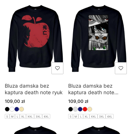
Bluza damska bez
Bluza damska bez
kaptura death note ryuk
kaptura death note
manga
Cena
Cena
109,00 zł
109,00 zł
S
M
L
XL
XXL
3XL
4XL
S
M
L
XL
XXL
3XL
4XL