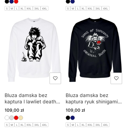
S
M
L
XL
XXL
3XL
4XL
S
M
L
XL
XXL
3XL
4XL
Bluza damska bez
Bluza damska bez
kaptura l lawliet death
kaptura ryuk shinigami
note
death note
Cena
Cena
109,00 zł
109,00 zł
S
M
L
XL
XXL
3XL
4XL
S
M
L
XL
XXL
3XL
4XL