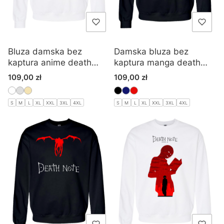
Bluza damska bez
Damska bluza bez
kaptura anime death
kaptura manga death
note
note
Cena
Cena
109,00 zł
109,00 zł
S
M
L
XL
XXL
3XL
4XL
S
M
L
XL
XXL
3XL
4XL