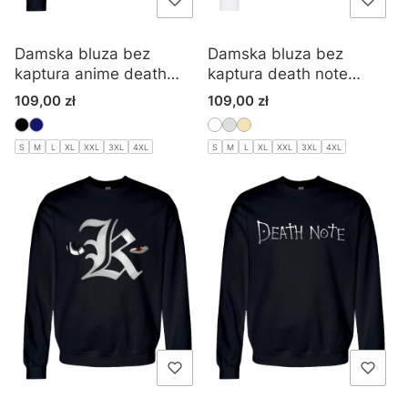
Damska bluza bez
Damska bluza bez
kaptura anime death
kaptura death note
note
manga
Cena
Cena
109,00 zł
109,00 zł
S
M
L
XL
XXL
3XL
4XL
S
M
L
XL
XXL
3XL
4XL