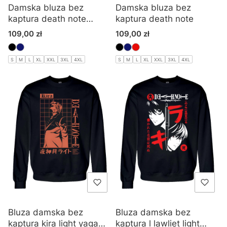
Damska bluza bez
Damska bluza bez
kaptura death note
kaptura death note
anime
Cena
Cena
109,00 zł
109,00 zł
S
M
L
XL
XXL
3XL
4XL
S
M
L
XL
XXL
3XL
4XL
Bluza damska bez
Bluza damska bez
kaptura kira light yagami
kaptura l lawliet light