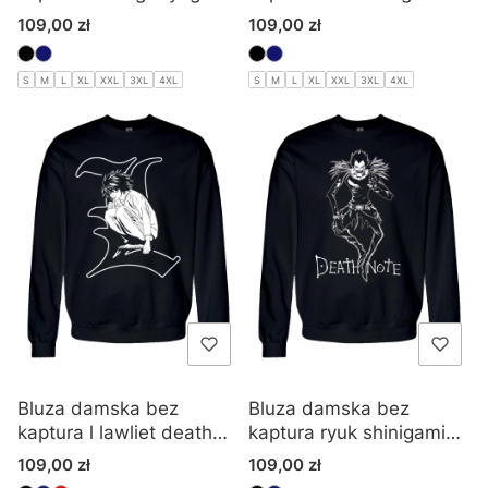
death note
yagami death note
Cena
Cena
109,00 zł
109,00 zł
S
M
L
XL
XXL
3XL
4XL
S
M
L
XL
XXL
3XL
4XL
Bluza damska bez
Bluza damska bez
kaptura l lawliet death
kaptura ryuk shinigami
note anime
death note anime
Cena
Cena
109,00 zł
109,00 zł