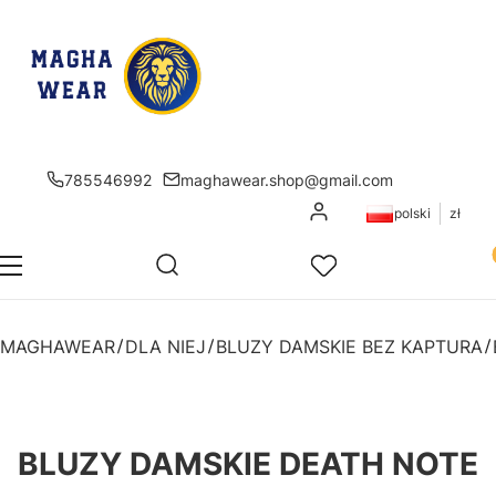
785546992
maghawear.shop@gmail.com
Zaloguj się
polski
zł
Pr
Otwórz wyszukiwarkę
Szukaj
Menu
Ulubione
K
MAGHAWEAR
DLA NIEJ
BLUZY DAMSKIE BEZ KAPTURA
BLUZY DAMSKIE DEATH NOTE