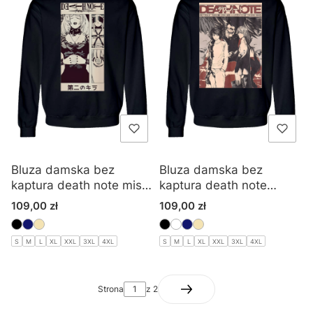
Bluza damska bez
Bluza damska bez
kaptura death note misa
kaptura death note
amane
anime
Cena
Cena
109,00 zł
109,00 zł
S
M
L
XL
XXL
3XL
4XL
S
M
L
XL
XXL
3XL
4XL
Strona
z 2