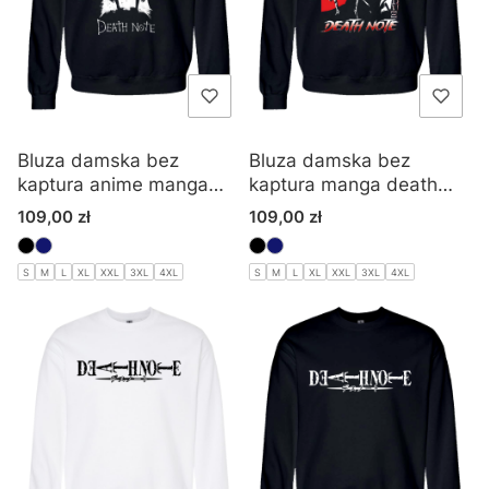
Bluza damska bez
Bluza damska bez
kaptura anime manga
kaptura manga death
death note
note
Cena
Cena
109,00 zł
109,00 zł
S
M
L
XL
XXL
3XL
4XL
S
M
L
XL
XXL
3XL
4XL