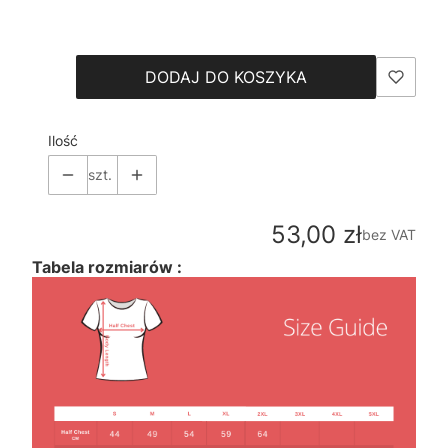
Wybierz
DODAJ DO KOSZYKA
Ilość
szt.
Cena
53,00 zł
bez VAT
Tabela rozmiarów :