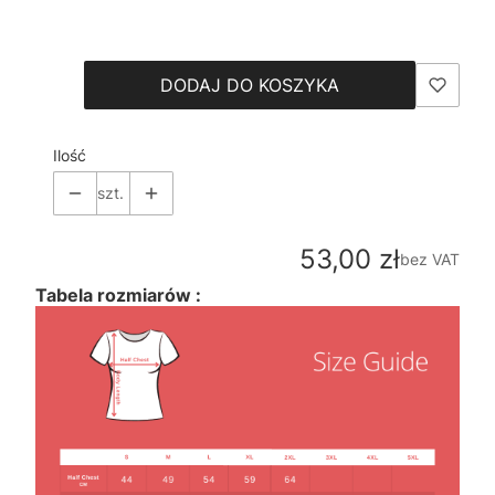
Wybierz
DODAJ DO KOSZYKA
Ilość
szt.
Cena
53,00 zł
bez VAT
Tabela rozmiarów :