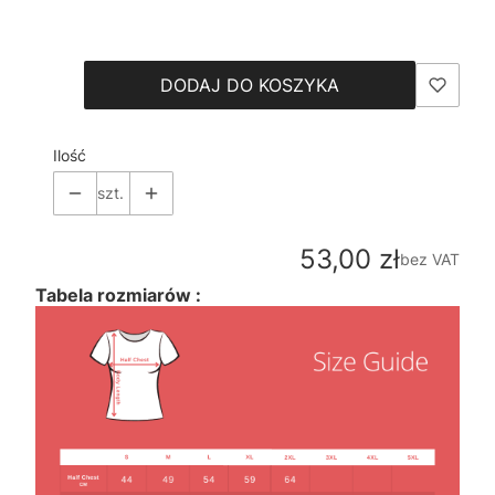
Wybierz
DODAJ DO KOSZYKA
Ilość
szt.
Cena
53,00 zł
bez VAT
Tabela rozmiarów :