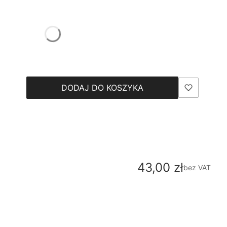
DODAJ DO KOSZYKA
Cena
43,00 zł
bez VAT