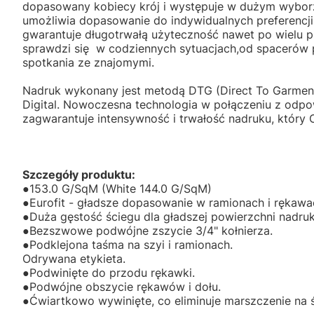
dopasowany kobiecy krój i występuje w dużym wybo
umożliwia dopasowanie do indywidualnych preferencji 
gwarantuje długotrwałą użyteczność nawet po wielu p
sprawdzi się w codziennych sytuacjach,od spacerów p
spotkania ze znajomymi.
Nadruk wykonany jest metodą DTG (Direct To Garment
Digital. Nowoczesna technologia w połączeniu z odpo
zagwarantuje intensywność i trwałość nadruku
Szczegóły produktu:
●153.0 G/SqM (White 144.0 G/SqM)
●Eurofit - gładsze dopasowanie w ramionach i rękawa
●Duża gęstość ściegu dla gładszej powierzchni nadruk
●Bezszwowe podwójne zszycie 3/4" kołnierza.
●Podklejona taśma na szyi i ramionach.
Odrywana etykieta.
●Podwinięte do przodu rękawki.
●Podwójne obszycie rękawów i dołu.
●Ćwiartkowo wywinięte, co eliminuje marszczenie na 