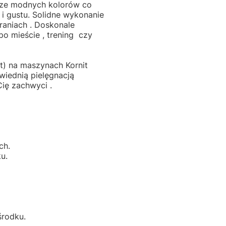
rze modnych kolorów co
i gustu. Solidne wykonanie
raniach . Doskonale
o mieście , trening czy
) na maszynach Kornit
wiednią pielęgnacją
, który Cię zachwyci .
ch.
u.
środku.