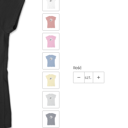
*
Color
Pokaż wszystkie kolory
*
Size
Wybierz
Ilość
szt.