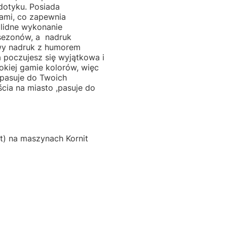
dotyku. Posiada
ami, co zapewnia
olidne wykonanie
 sezonów, a nadruk
wy nadruk z humorem
a poczujesz się wyjątkowa i
okiej gamie kolorów, więc
j pasuje do Twoich
jścia na miasto ,pasuje do
) na maszynach Kornit