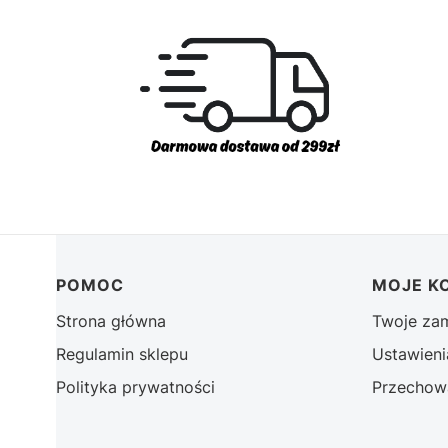
Linki w stopce
POMOC
MOJE K
Strona główna
Twoje za
Regulamin sklepu
Ustawieni
Polityka prywatności
Przechow