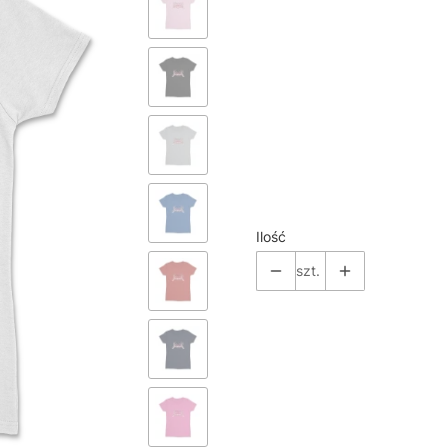
*
Color
Pokaż wszystkie kolory
*
Size
Wybierz
Ilość
szt.