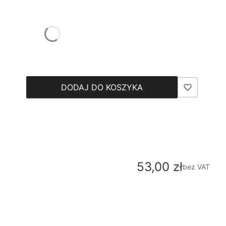
DODAJ DO KOSZYKA
Cena
53,00 zł
bez VAT