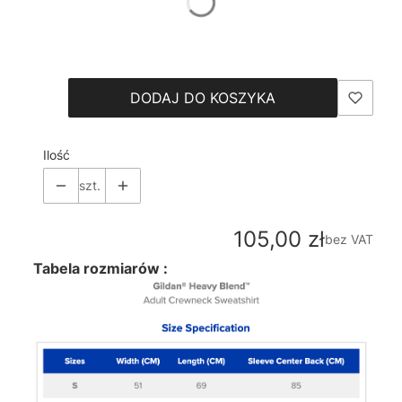
*
Size
Wybierz
DODAJ DO KOSZYKA
Ilość
szt.
Cena
105,00 zł
bez VAT
Tabela rozmiarów :