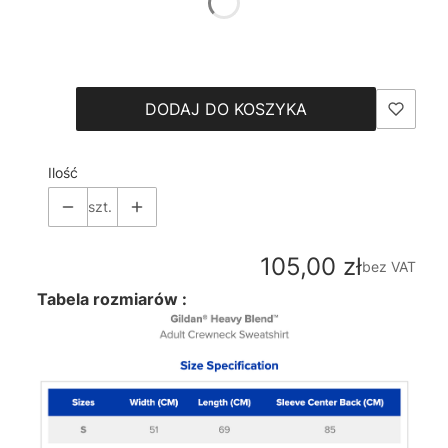
*
Size
Wybierz
DODAJ DO KOSZYKA
Ilość
szt.
Cena
105,00 zł
bez VAT
Tabela rozmiarów :