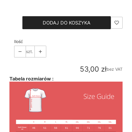
Wybierz
DODAJ DO KOSZYKA
Ilość
szt.
Cena
53,00 zł
bez VAT
Tabela rozmiarów :