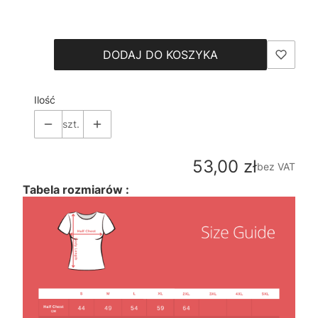
Wybierz
DODAJ DO KOSZYKA
Ilość
szt.
Cena
53,00 zł
bez VAT
Tabela rozmiarów :