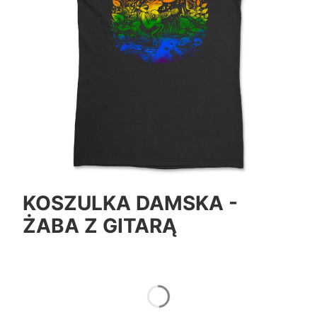
KOSZULKA DAMSKA -
ŻABA Z GITARĄ
*
Color
Pokaż wszystkie kolory
*
Size