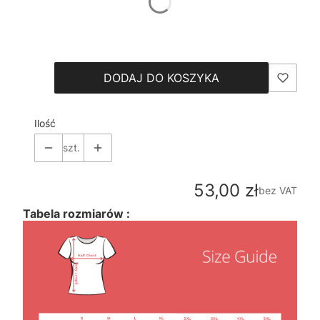
*
Size
Wybierz
DODAJ DO KOSZYKA
Ilość
szt.
Cena
53,00 zł
bez VAT
Tabela rozmiarów :