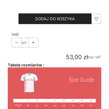
Wybierz
DODAJ DO KOSZYKA
Ilość
szt.
Cena
53,00 zł
bez VAT
Tabela rozmiarów :