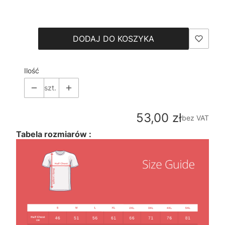
Wybierz
DODAJ DO KOSZYKA
Ilość
szt.
Cena
53,00 zł
bez VAT
Tabela rozmiarów :