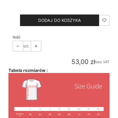
Wybierz
DODAJ DO KOSZYKA
Ilość
szt.
Cena
53,00 zł
bez VAT
Tabela rozmiarów :