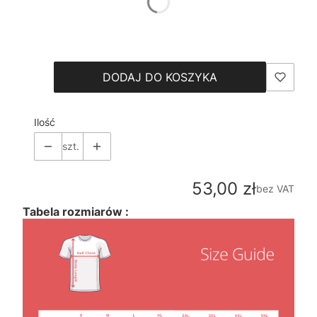
*
Size
Wybierz
DODAJ DO KOSZYKA
Ilość
szt.
Cena
53,00 zł
bez VAT
Tabela rozmiarów :