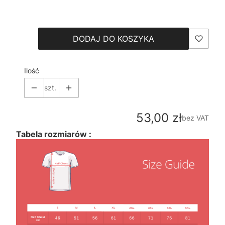
Wybierz
DODAJ DO KOSZYKA
Ilość
szt.
Cena
53,00 zł
bez VAT
Tabela rozmiarów :