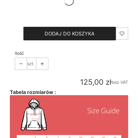
*
Size
Wybierz
DODAJ DO KOSZYKA
Ilość
szt.
Cena
125,00 zł
bez VAT
Tabela rozmiarów :