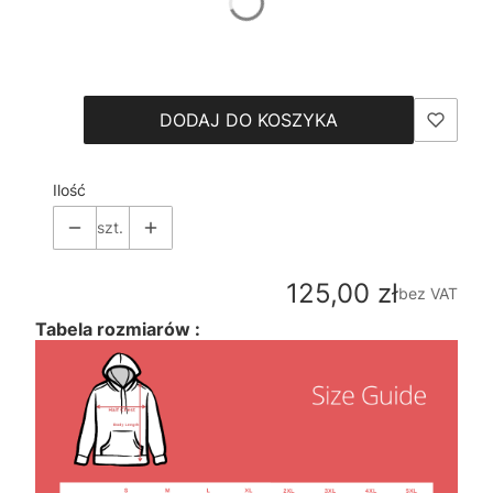
*
Size
Wybierz
DODAJ DO KOSZYKA
Ilość
szt.
Cena
125,00 zł
bez VAT
Tabela rozmiarów :