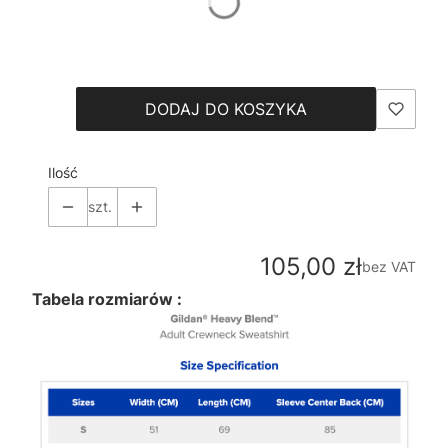
*
Size
Wybierz
DODAJ DO KOSZYKA
Ilość
szt.
Cena
105,00 zł
bez VAT
Tabela rozmiarów :