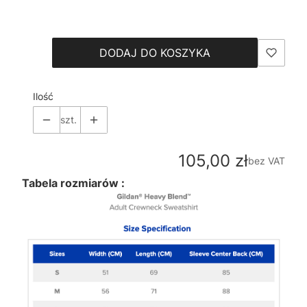
Wybierz
DODAJ DO KOSZYKA
Ilość
szt.
Cena
105,00 zł
bez VAT
Tabela rozmiarów :