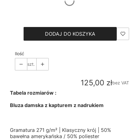
*
Size
Wybierz
DODAJ DO KOSZYKA
Ilość
szt.
Cena
125,00 zł
bez VAT
Tabela rozmiarów :
Bluza damska z kapturem z nadrukiem
Gramatura 271 g/m² | Klasyczny krój | 50%
bawełna amerykańska / 50% poliester