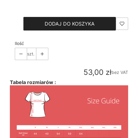
Wybierz
DODAJ DO KOSZYKA
Ilość
szt.
Cena
53,00 zł
bez VAT
Tabela rozmiarów :