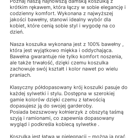
Poznaj naszą najnowszą damską koszulką z
krótkim rękawem, która łączy w sobie elegancję i
codzienny komfort. Wykonana z najwyższej
jakości bawełny, stanowi idealny wybór dla
kobiet, które cenią sobie styl i wygodę na co
dzień.
Nasza koszulka wykonana jest z 100% bawełny ,
która jest wyjątkowo miękka i oddychająca.
Bawełna gwarantuje nie tylko komfort noszenia,
ale także trwałość, dzięki czemu koszulka
zachowuje swój kształt i kolor nawet po wielu
praniach.
Klasyczny półdopasowany krój koszulki pasuje do
każdej sylwetki i stylu. Dostępna w szerokiej
gamie kolorów dzięki czemu z łatwością
dopasujesz ją do swojej garderoby.
Posiada bezszwowy kołnierzyk z obszytą taśmą
szyją i ramionami, co zapewnia dopasowany
wygląd i podkreśla kobiecą sylwetke .
Koszulka jest łatwa w pielęgnacji – można ją prać