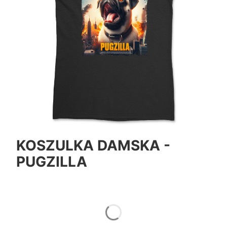
KOSZULKA DAMSKA -
PUGZILLA
*
Color
Pokaż wszystkie kolory
*
Size