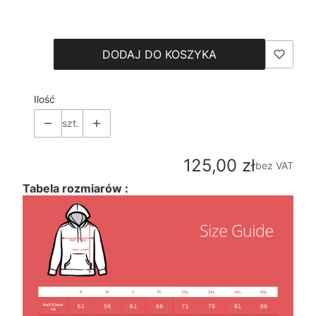
Wybierz
DODAJ DO KOSZYKA
Ilość
szt.
Cena
125,00 zł
bez VAT
Tabela rozmiarów :