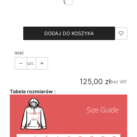
*
Size
Wybierz
DODAJ DO KOSZYKA
Ilość
szt.
Cena
125,00 zł
bez VAT
Tabela rozmiarów :