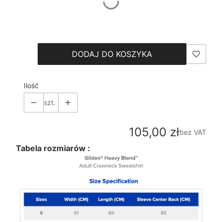
*
Size
Wybierz
DODAJ DO KOSZYKA
Ilość
szt.
Cena
105,00 zł
bez VAT
Tabela rozmiarów :