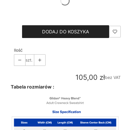
*
Size
Wybierz
DODAJ DO KOSZYKA
Ilość
szt.
Cena
105,00 zł
bez VAT
Tabela rozmiarów :