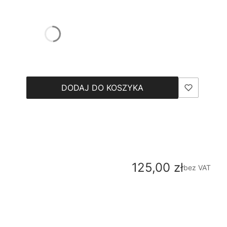
DODAJ DO KOSZYKA
Cena
125,00 zł
bez VAT