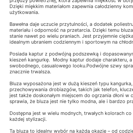
przędzy powietrznej, która zapewnia miękkość w doty
Dzięki miękkim materiałom zapewnia całodzienny kom
użytkowania.
Bawełna daje uczucie przytulności, a dodatek poliest
materiału i odporność na przetarcia. Dzięki temu blu
stanie nawet po wielu praniach. Jest przyjemnie ciężka 
idealnym ubraniem codziennym i sportowym na chłodni
Posiada kaptur z podwójną podszewką i dopasowany
kieszeń kangurkę. Modny kaptur dodaje charakteru, a 
swobodnego, casualowego looku.Podwójne szwy sprawi
znacznie trwalsza.
Bluza wyposażona jest w dużą kieszeń typu kangurka, 
przechowywania drobiazgów, takich jak telefon, klucze
jest także doskonałym miejscem do ogrzania dłoni w c
sprawia, że bluza jest nie tylko modna, ale i bardzo pr
Dostępna jest w wielu modnych, trwałych kolorach c
każdej stylizacji.
Ta bluza to idealny wybór na każdą okazję – od codz