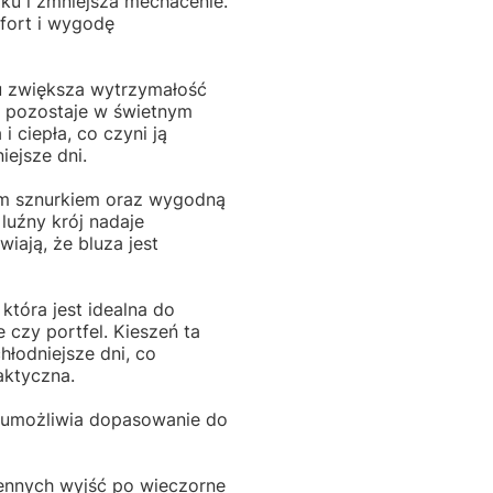
ku i zmniejsza mechacenie.
fort i wygodę
ru zwiększa wytrzymałość
za pozostaje w świetnym
i ciepła, co czyni ją
ejsze dni.
m sznurkiem oraz wygodną
luźny krój nadaje
ają, że bluza jest
która jest idealna do
 czy portfel. Kieszeń ta
hłodniejsze dni, co
aktyczna.
o umożliwia dopasowanie do
iennych wyjść po wieczorne