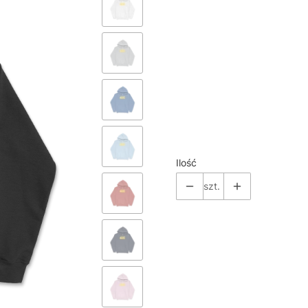
*
Color
Pokaż wszystkie kolory
*
Size
Wybierz
Ilość
szt.