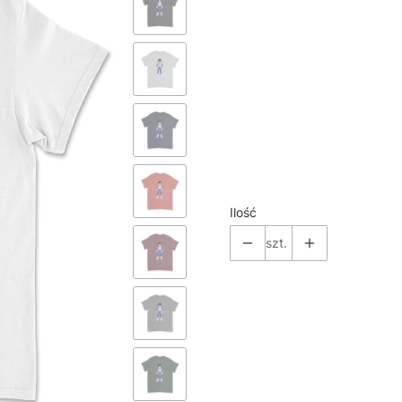
*
Color
Pokaż wszystkie kolory
*
Size
Wybierz
Ilość
szt.