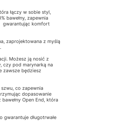
óra łączy w sobie styl,
00% bawełny, zapewnia
u gwarantując komfort
lna, zaprojektowana z myślą
y.
cji. Możesz ją nosić z
ry, czy pod marynarką na
że zawsze będziesz
z szwu, co zapewnia
utrzymując dopasowanie
z bawełny Open End, która
 co gwarantuje długotrwałe