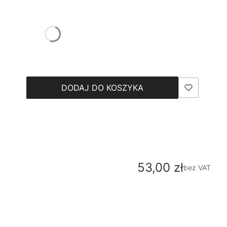
DODAJ DO KOSZYKA
Cena
53,00 zł
bez VAT