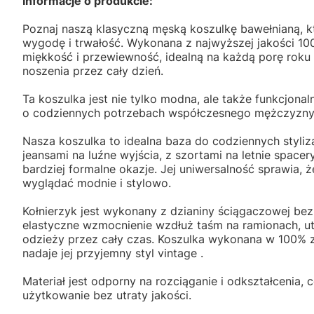
Informacje o produkcie:
Poznaj naszą klasyczną męską koszulkę bawełnianą, kt
wygodę i trwałość. Wykonana z najwyższej jakości 1
miękkość i przewiewność, idealną na każdą porę rok
noszenia przez cały dzień.
Ta koszulka jest nie tylko modna, ale także funkcjona
o codziennych potrzebach współczesnego mężczyzn
Nasza koszulka to idealna baza do codziennych styliza
jeansami na luźne wyjścia, z szortami na letnie space
bardziej formalne okazje. Jej uniwersalność sprawia, 
wyglądać modnie i stylowo.
Kołnierzyk jest wykonany z dzianiny ściągaczowej be
elastyczne wzmocnienie wzdłuż taśm na ramionach, 
odzieży przez cały czas. Koszulka wykonana w 100% 
nadaje jej przyjemny styl vintage .
Materiał jest odporny na rozciąganie i odkształcenia,
użytkowanie bez utraty jakości.