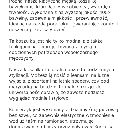
Poznaj naszą klasyczną męską koszulkę
bawełnianą, która łączy w sobie styl, wygodę i
trwałość. Wykonana z najwyższej jakości 100%
bawełny, zapewnia miękkość i przewiewność,
idealną na każdą porę roku gwarantując komfort
noszenia przez cały dzień.
Ta koszulka jest nie tylko modna, ale także
funkcjonalna, zaprojektowana z myślą o
codziennych potrzebach współczesnego
mężczyzny.
Nasza koszulka to idealna baza do codziennych
stylizacji. Możesz ją nosić z jeansami na luźne
wyjścia, z szortami na letnie spacery, czy pod
marynarką na bardziej formalne okazje. Jej
uniwersalność sprawia, że zawsze będziesz
wyglądać modnie i stylowo.
Kołnierzyk jest wykonany z dzianiny ściągaczowej
bez szwu, co zapewnia elastyczne wzmocnienie
wzdłuż taśm na ramionach, utrzymując
dopasowanie odzieży przez cały czas. Koszulka