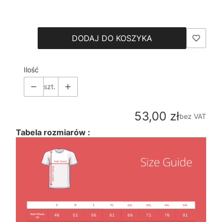
Wybierz
DODAJ DO KOSZYKA
Ilość
szt.
Cena
53,00 zł
bez VAT
Tabela rozmiarów :