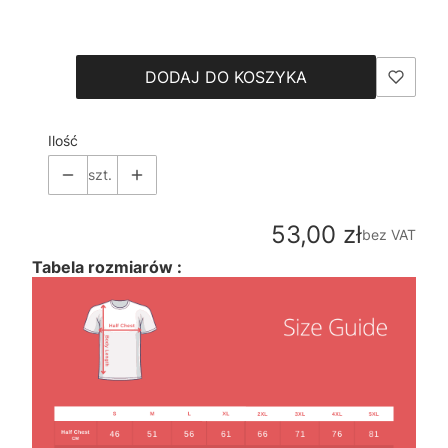
Wybierz
DODAJ DO KOSZYKA
Ilość
szt.
Cena
53,00 zł
bez VAT
Tabela rozmiarów :