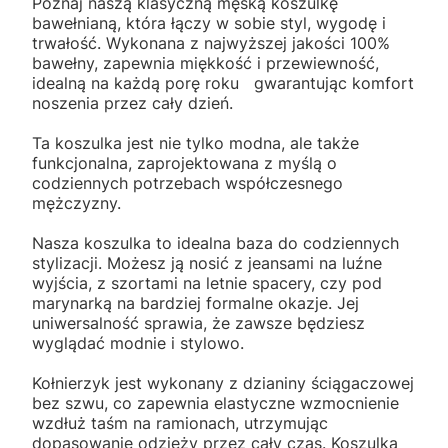
Poznaj naszą klasyczną męską koszulkę
bawełnianą, która łączy w sobie styl, wygodę i
trwałość. Wykonana z najwyższej jakości 100%
bawełny, zapewnia miękkość i przewiewność,
idealną na każdą porę roku gwarantując komfort
noszenia przez cały dzień.
Ta koszulka jest nie tylko modna, ale także
funkcjonalna, zaprojektowana z myślą o
codziennych potrzebach współczesnego
mężczyzny.
Nasza koszulka to idealna baza do codziennych
stylizacji. Możesz ją nosić z jeansami na luźne
wyjścia, z szortami na letnie spacery, czy pod
marynarką na bardziej formalne okazje. Jej
uniwersalność sprawia, że zawsze będziesz
wyglądać modnie i stylowo.
Kołnierzyk jest wykonany z dzianiny ściągaczowej
bez szwu, co zapewnia elastyczne wzmocnienie
wzdłuż taśm na ramionach, utrzymując
dopasowanie odzieży przez cały czas. Koszulka