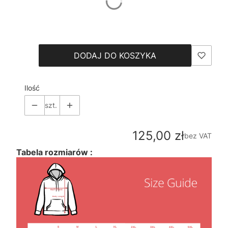
*
Size
Wybierz
DODAJ DO KOSZYKA
Ilość
szt.
Cena
125,00 zł
bez VAT
Tabela rozmiarów :